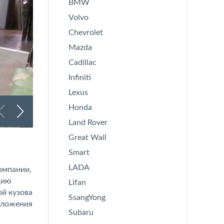
BMW
Volvo
Chevrolet
Mazda
Cadillac
Infiniti
Lexus
Honda
Land Rover
Great Wall
Оклейка Audi
Smart
LADA
омпании,
цию
Lifan
й кузова
SsangYong
вложения
Subaru