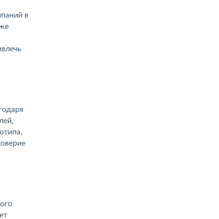
мпаний в
кже
ивлечь
годаря
лей,
отипа,
доверие
мого
ет