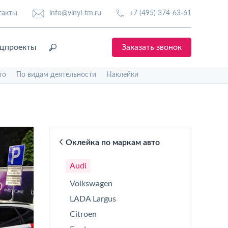
такты
info@vinyl-tm.ru
+7 (495) 374-63-61
цпроекты
Заказать звонок
то
По видам деятельности
Наклейки
Оклейка по маркам авто
Audi
Volkswagen
LADA Largus
Citroen