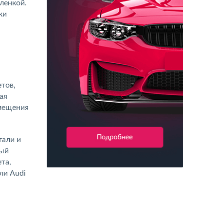
ленкой.
ки
тов,
ая
змещения
тали и
вый
та,
ли Audi