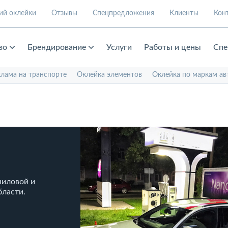
ий оклейки
Отзывы
Спецпредложения
Клиенты
Кон
во
Брендирование
Услуги
Работы и цены
Спе
клама на транспорте
Оклейка элементов
Оклейка по маркам ав
ниловой и
бласти.