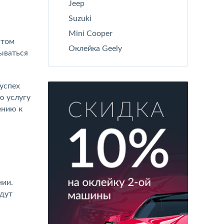
Jeep
Suzuki
Mini Cooper
этом
Оклейка Geely
ываться
успех
ю услугу
ению к
нии.
удут