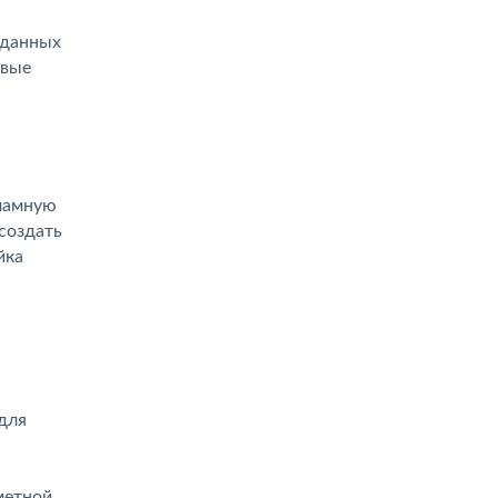
 данных
овые
кламную
создать
йка
для
метной