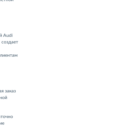
й Audi
 создает
клиентам
я заказ
нной
аточно
ие