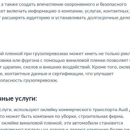
 а также создать впечатление охороняемого и безопасного
жет включать информацию о компании, услугах, контактных
ет расширять аудиторию и устанавливать долгосрочные дел
ой пленкой при грузоперевозках может иметь не только ре
овика или фургона с помощью виниловой пленки позволяет 
 царапин, сколов и внешних воздействий. Кроме того, окле
, контактные данные и сертификации, что улучшает
опасность грузоперевозок.
ные услуги:
луги, используют оклейку коммерческого транспорта Audi 
то может быть компания по уборке, строительная фирма,
 оклейке виниловой пленкой, эти автомобили становятся
ивлекают взгляды на дороге и делают компанию более за