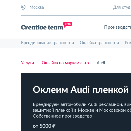
Москва
Для студ
Производст
Брендирование транспорта
Оклейка транспорта
Ре
Услуги
›
Оклейка по маркам авто
›
Audi
Оклеим Audi пленкой
Брендируем автомобили Audi рекламной, ви
защитной пленкой в Москве и Московской о
Собственное производство
от 5000 ₽