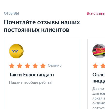
ОТЗЫВЫ
Все отзывы
Почитайте отзывы наших
постоянных клиентов
Отлично
Такси Евростандарт
Оклейк
пицца 
Пацаны вообще ребята!
Давно со
для наши
яркая за
оклейке 
сотрудни