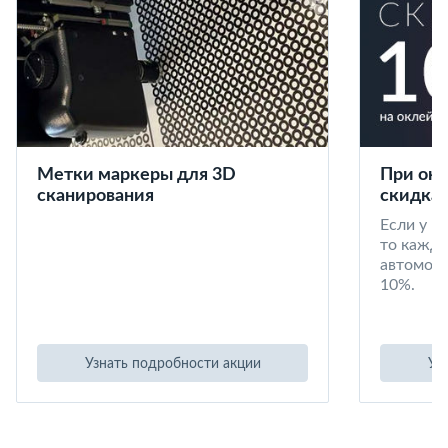
Метки маркеры для 3D
При окл
сканирования
скидка 
Если у в
то кажд
автомоби
10%.
Узнать подробности акции
Уз