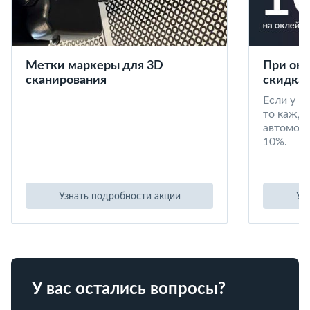
Метки маркеры для 3D
При окл
сканирования
скидка 
Если у в
то кажд
автомоби
10%.
Узнать подробности акции
Уз
У вас остались вопросы?