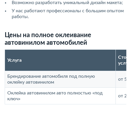
Возможно разработать уникальный дизайн макета;
У нас работают профессионалы с большим опытом
работы.
Цены на полное оклеивание
автовинилом автомобилей
Стои
Услуга
услуг
Брендирование автомобиля под полную
от 50
оклейку автовинилом
Оклейка автовинилом авто полностью «под
от 20
ключ»