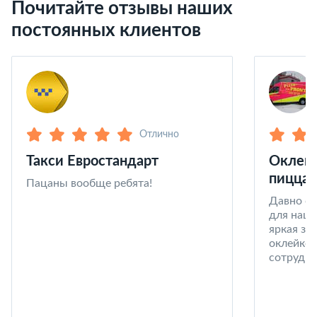
Почитайте отзывы наших
постоянных клиентов
Отлично
Такси Евростандарт
Оклейк
пицца 
Пацаны вообще ребята!
Давно со
для наши
яркая за
оклейке 
сотрудни