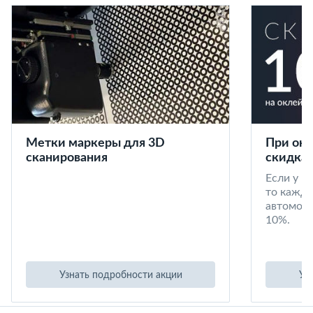
Метки маркеры для 3D
При окл
сканирования
скидка 
Если у в
то кажд
автомоби
10%.
Узнать подробности акции
Уз