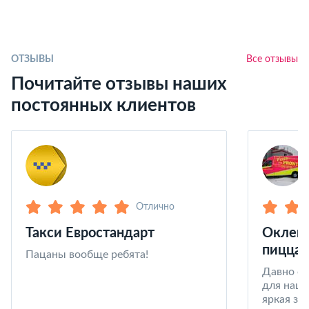
ОТЗЫВЫ
Все отзывы
Почитайте отзывы наших
постоянных клиентов
Отлично
Такси Евростандарт
Оклейк
пицца 
Пацаны вообще ребята!
Давно со
для наши
яркая за