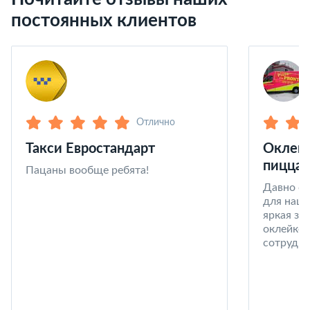
постоянных клиентов
Отлично
Такси Евростандарт
Оклейк
пицца 
Пацаны вообще ребята!
Давно со
для наши
яркая за
оклейке 
сотрудни