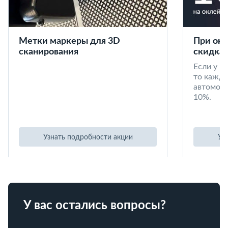
Метки маркеры для 3D
При окл
сканирования
скидка 
Если у в
то кажд
автомоби
10%.
Узнать подробности акции
Уз
У вас остались вопросы?