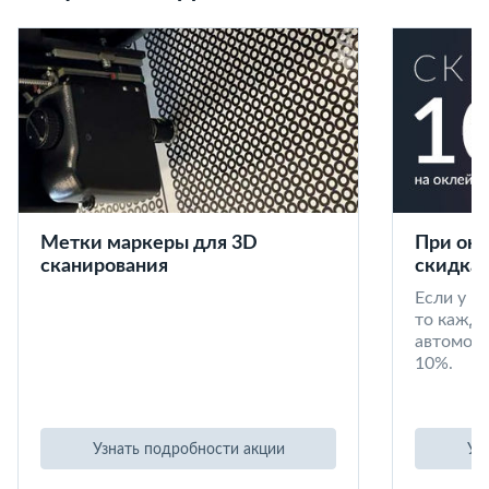
Метки маркеры для 3D
При окл
сканирования
скидка 
Если у в
то кажд
автомоби
10%.
Узнать подробности акции
Уз