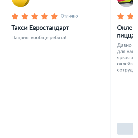
Отлично
Такси Евростандарт
Оклейк
пицца 
Пацаны вообще ребята!
Давно со
для наши
яркая за
оклейке 
сотрудни