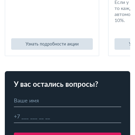
Если у в
то кажд
автомоби
10%.
Узнать подробности акции
Уз
У вас остались вопросы?