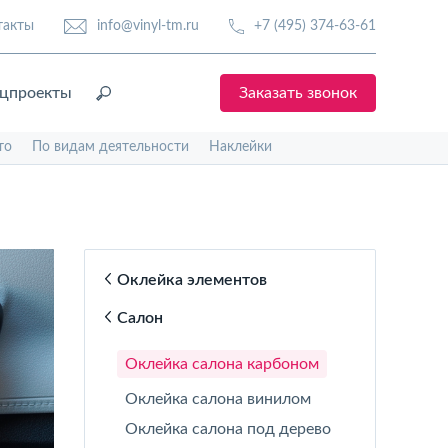
такты
info@vinyl-tm.ru
+7 (495) 374-63-61
цпроекты
Заказать звонок
то
По видам деятельности
Наклейки
Оклейка элементов
Салон
Оклейка салона карбоном
Оклейка салона винилом
Оклейка салона под дерево