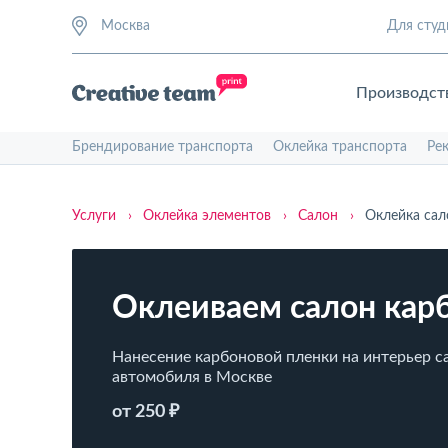
Москва
Для студ
Производст
Брендирование транспорта
Оклейка транспорта
Ре
Услуги
›
Оклейка элементов
›
Салон
›
Оклейка сал
Оклеиваем салон кар
Нанесение карбоновой пленки на интерьер с
автомобиля в Москве
от 250 ₽