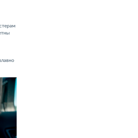
астерам
етны
плавно