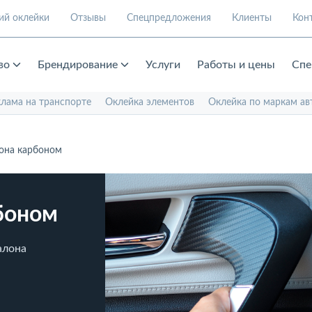
ий оклейки
Отзывы
Спецпредложения
Клиенты
Кон
во
Брендирование
Услуги
Работы и цены
Спе
клама на транспорте
Оклейка элементов
Оклейка по маркам ав
она карбоном
боном
алона