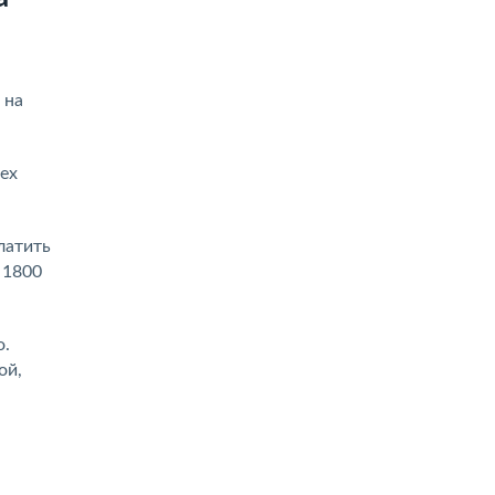
 на
ех
латить
 1800
о.
ой,