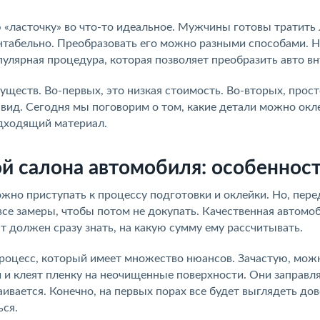
«ласточку» во что-то идеальное. Мужчины готовы тратить
нтабельно. Преобразовать его можно разными способами. Н
улярная процедура, которая позволяет преобразить авто вн
ществ. Во-первых, это низкая стоимость. Во-вторых, прост
 вид. Сегодня мы поговорим о том, какие детали можно окл
одходящий материал.
й салона автомобиля: особеннос
жно приступать к процессу подготовки и оклейки. Но, пере
 все замеры, чтобы потом не докупать. Качественная автомо
нт должен сразу знать, на какую сумму ему рассчитывать.
оцесс, который имеет множество нюансов. Зачастую, мож
и и клеят пленку на неочищенные поверхности. Они заправл
аивается. Конечно, на первых порах все будет выглядеть до
ься.