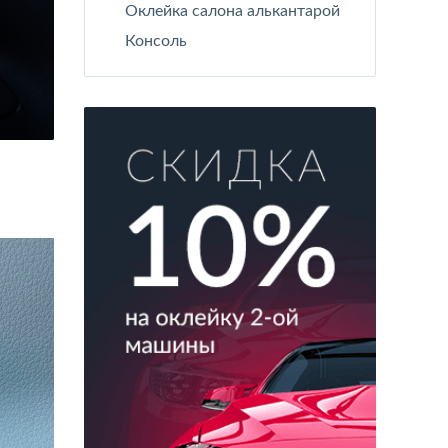
Оклейка салона алькантарой
Консоль