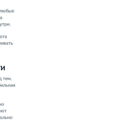
 любые
а
утри.
ота
еивать
ти
д тем,
бильная
но
яют
вольно