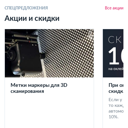
СПЕЦПРЕДЛОЖЕНИЯ
Все акции
Акции и скидки
Метки маркеры для 3D
При окл
сканирования
скидка 
Если у в
то кажд
автомоби
10%.