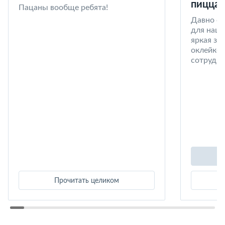
пицца 
Пацаны вообще ребята!
Давно со
для наши
яркая за
оклейке 
сотрудни
Прочитать целиком