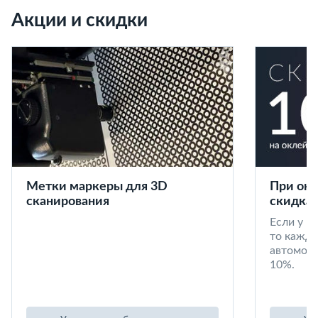
Акции и скидки
Метки маркеры для 3D
При окл
сканирования
скидка 
Если у в
то кажд
автомоби
10%.