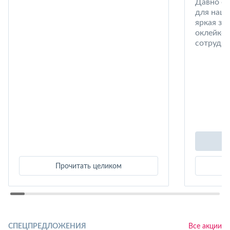
Давно со
для наши
яркая за
оклейке 
сотрудни
Прочитать целиком
СПЕЦПРЕДЛОЖЕНИЯ
Все акции