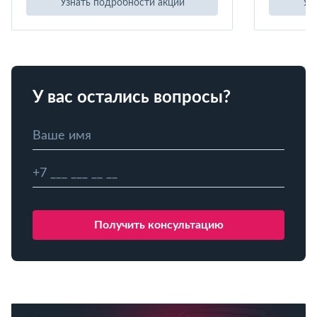
Узнать подробности акции
Уз
У вас остались вопросы?