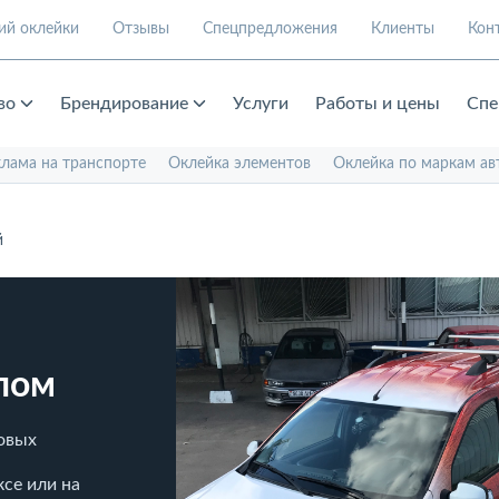
ий оклейки
Отзывы
Спецпредложения
Клиенты
Кон
во
Брендирование
Услуги
Работы и цены
Спе
клама на транспорте
Оклейка элементов
Оклейка по маркам ав
й
лом
зовых
се или на