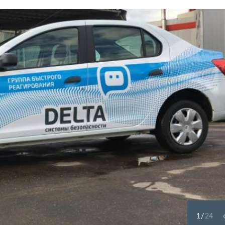
1
/
24