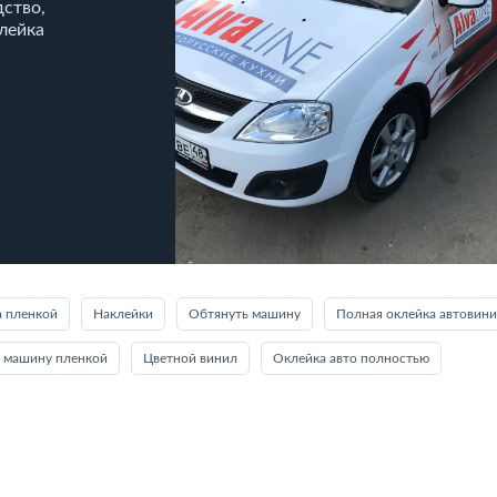
дство,
клейка
 пленкой
Наклейки
Обтянуть машину
Полная оклейка автовин
ь машину пленкой
Цветной винил
Оклейка авто полностью