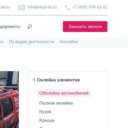
такты
info@vinyl-tm.ru
+7 (495) 374-63-61
цпроекты
Заказать звонок
то
По видам деятельности
Наклейки
Оклейка элементов
Обклейка автомобилей
Полная оклейка
Кузов
Крыша