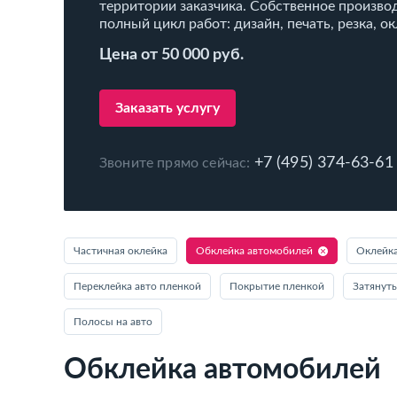
территории заказчика. Собственное произво
полный цикл работ: дизайн, печать, резка, о
Цена от 50 000 руб.
Заказать услугу
+7 (495) 374-63-61
Звоните прямо сейчас:
Частичная оклейка
Обклейка автомобилей
Оклейка
Переклейка авто пленкой
Покрытие пленкой
Затянут
Полосы на авто
Обклейка автомобилей