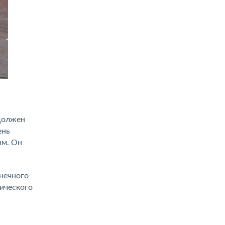
 должен
ень
ым. Он
лнечного
тического