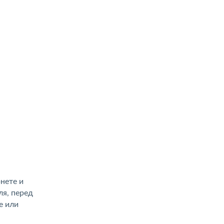
нете и
я, перед
е или