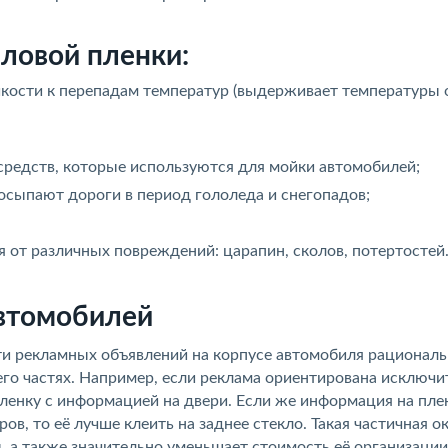
ловой пленки:
кости к перепадам температур (выдерживает температуры 
редств, которые используются для мойки автомобилей;
осыпают дороги в период гололеда и снегопадов;
от различных повреждений: царапин, сколов, потертостей
автомобилей
ти рекламных объявлений на корпусе автомобиля рационал
его частях. Например, если реклама ориентирована исключи
пленку с информацией на двери. Если же информация на пле
ов, то её лучше клеить на заднее стекло. Такая частичная о
 а также значительно уменьшает стоимость её организации