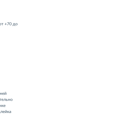
от +70 до
.
ьней
тельно
нке
клейка
.