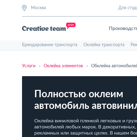
Москва
Для студ
Производст
Брендирование транспорта
Оклейка транспорта
Ре
Услуги
›
Оклейка элементов
›
Обклейка автомобиле
Полностью оклеим
автомобиль автовини
Оклейка виниловой пленкой легковых и гру
автомобилей любых марок. В декоративных,
рекламных или защитных целях. В нашем бок