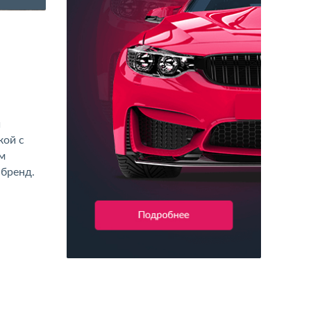
Обклейка автомобилей
й
кой с
м
 бренд.