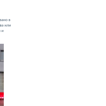
вано в
ва или
 и