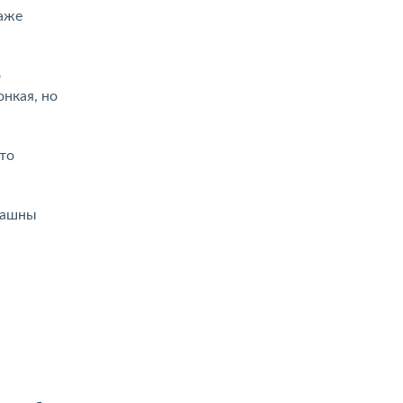
даже
о
нкая, но
то
рашны