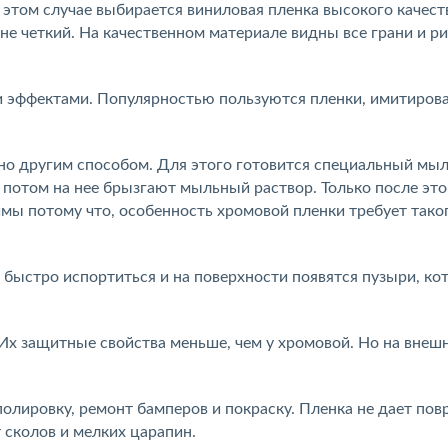
 этом случае выбирается виниловая пленка высокого качест
не четкий. На качественном материале видны все грани и ри
и эффектами. Популярностью пользуются пленки, имитиров
нно другим способом. Для этого готовится специальный мы
 потом на нее брызгают мыльный раствор. Только после это
имы потому что, особенность хромовой пленки требует тако
 быстро испортиться и на поверхности появятся пузыри, ко
 Их защитные свойства меньше, чем у хромовой. Но на внеш
олировку, ремонт бамперов и покраску. Пленка не дает пов
т сколов и мелких царапин.