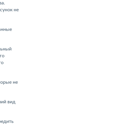
ва.
сунок не
анные
льный
го
го
торые не
ний вид
редить