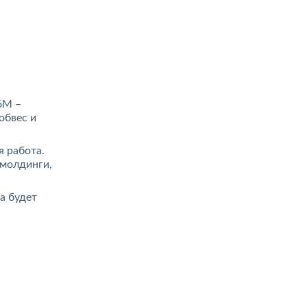
6М –
обвес и
 работа.
 молдинги,
а будет