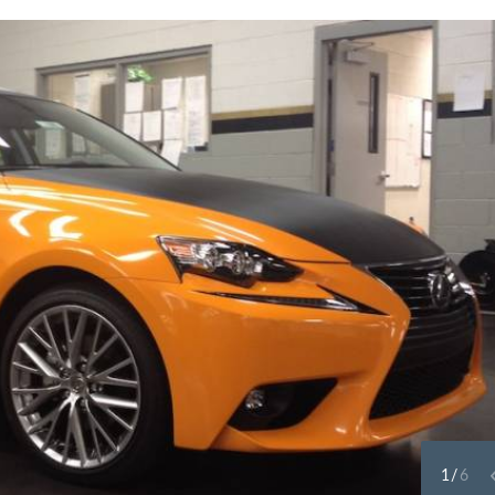
1
/
6