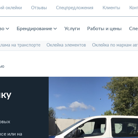
ий оклейки
Отзывы
Спецпредложения
Клиенты
Кон
во
Брендирование
Услуги
Работы и цены
Спе
клама на транспорте
Оклейка элементов
Оклейка по маркам ав
ью
йку
зовых
се или на