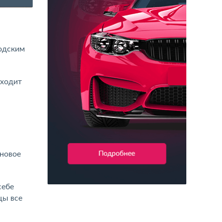
Оклейка авто полностью пленкой
родским
оходит
 новое
себе
цы все