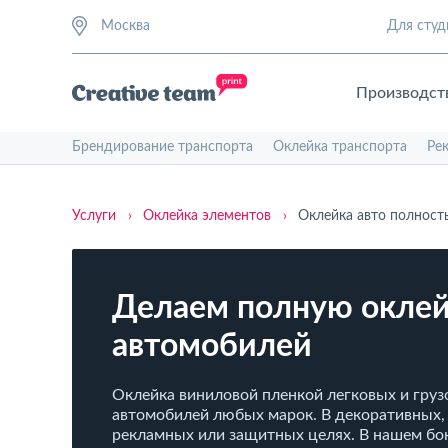
Москва
Для студ
Производст
Брендирование транспорта
Оклейка транспорта
Ре
Услуги
›
Оклейка элементов
›
Оклейка авто полност
Делаем полную окле
автомобилей
Оклейка виниловой пленкой легковых и гру
автомобилей любых марок. В декоративных,
рекламных или защитных целях. В нашем бок