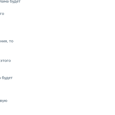
клама будет
его
ния, то
 этого
а будет
овую