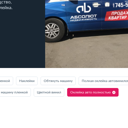
дство,
лейка.
ленкой
Наклейки
Обтянуть машину
Полная оклейка автовинило
ь машину пленкой
Цветной винил
Оклейка авто полностью
ю