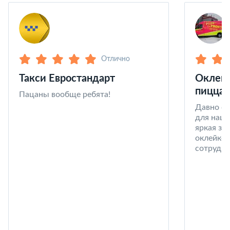
Отлично
Такси Евростандарт
Оклейк
пицца 
Пацаны вообще ребята!
Давно со
для наши
яркая за
оклейке 
сотрудни