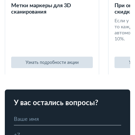
Метки маркеры для 3D
При окл
сканирования
скидка 
Если у в
то кажд
автомоби
10%.
Узнать подробности акции
Уз
У вас остались вопросы?