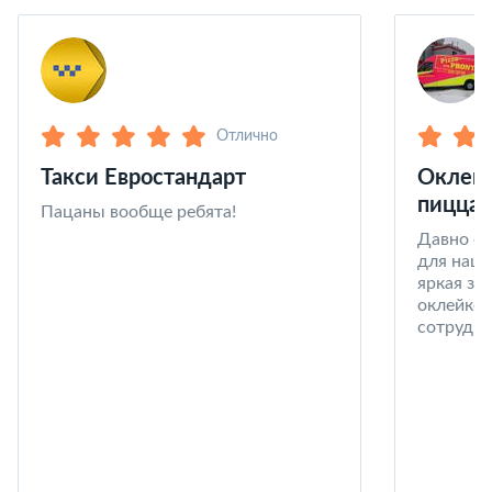
Отлично
Такси Евростандарт
Оклейк
пицца 
Пацаны вообще ребята!
Давно со
для наши
яркая за
оклейке 
сотрудни