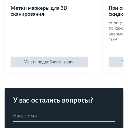
Метки маркеры для 3D
При окл
сканирования
скидка 
Если у в
то кажд
автомоби
10%.
Узнать подробности акции
Уз
У вас остались вопросы?