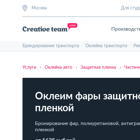
Москва
Для студ
Производст
Брендирование транспорта
Оклейка транспорта
Ре
Услуги
›
Оклейка авто
›
Защитная пленка
›
Частичн
Оклеим фары защитн
пленкой
Бронирование фар, полиуретановой, антигр
пленкой