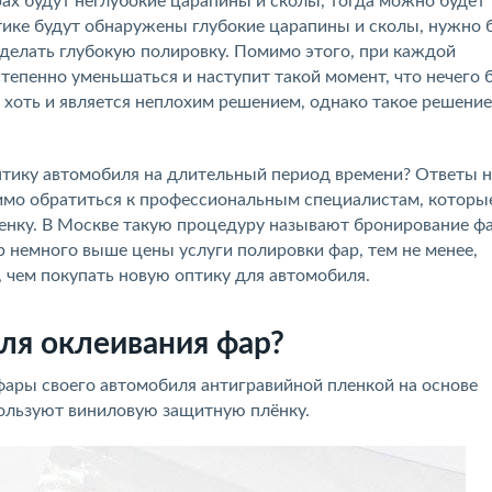
рах будут неглубокие царапины и сколы, тогда можно будет
тике будут обнаружены глубокие царапины и сколы, нужно 
делать глубокую полировку. Помимо этого, при каждой
епенно уменьшаться и наступит такой момент, что нечего 
р хоть и является неплохим решением, однако такое решение
птику автомобиля на длительный период времени? Ответы н
имо обратиться к профессиональным специалистам, которы
енку. В Москве такую процедуру называют бронирование фа
р немного выше цены услуги полировки фар, тем не менее,
, чем покупать новую оптику для автомобиля.
ля оклеивания фар?
фары своего автомобиля антигравийной пленкой на основе
пользуют виниловую защитную плёнку.