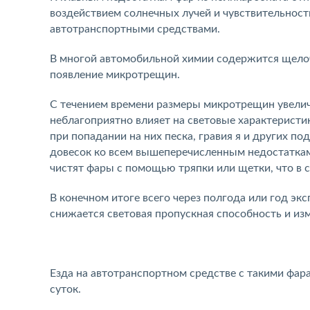
воздействием солнечных лучей и чувствительност
автотранспортными средствами.
В многой автомобильной химии содержится щелоч
появление микротрещин.
C течением времени размеры микротрещин увеличи
неблагоприятно влияет на световые характеристи
при попадании на них песка, гравия я и других 
довесок ко всем вышеперечисленным недостаткам
чистят фары с помощью тряпки или щетки, что в 
В конечном итоге всего через полгода или год эк
снижается световая пропускная способность и изм
Езда на автотранспортном средстве c такими фара
суток.