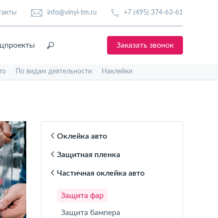
такты
info@vinyl-tm.ru
+7 (495) 374-63-61
цпроекты
Заказать звонок
то
По видам деятельности
Наклейки
Оклейка авто
Защитная пленка
Частичная оклейка авто
Защита фар
Защита бампера