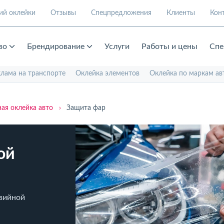
ий оклейки
Отзывы
Спецпредложения
Клиенты
Кон
во
Брендирование
Услуги
Работы и цены
Спе
клама на транспорте
Оклейка элементов
Оклейка по маркам ав
ая оклейка авто
›
Защита фар
ой
авийной