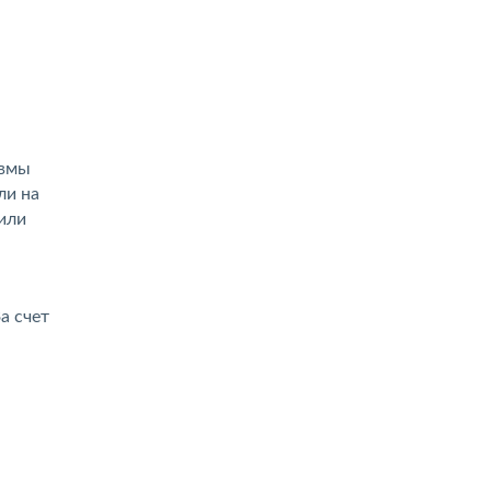
авмы
ли на
или
а счет