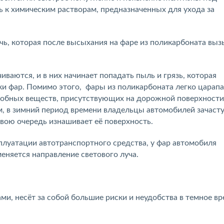
ь к химическим растворам, предназначенных для ухода за
ь, которая после высыхания на фаре из поликарбоната выз
ваются, и в них начинает попадать пыль и грязь, которая
ки фар. Помимо этого, фары из поликарбоната легко царап
подобных веществ, присутствующих на дорожной поверхности
, в зимний период времени владельцы автомобилей зачаст
свою очередь изнашивает её поверхность.
сплуатации автотранспортного средства, у фар автомобиля
еняется направление светового луча.
ми, несёт за собой большие риски и неудобства в темное в