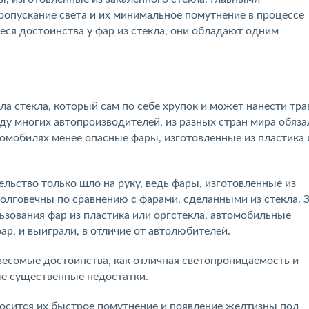
ропускание света и их минимальное помутнение в процессе
еся достоинства у фар из стекла, они обладают одним
ла стекла, который сам по себе хрупок и может нанести тр
оду многих автопроизводителей, из разных стран мира обяза
томобилях менее опасные фары, изготовленные из пластика 
льство только шло на руку, ведь фары, изготовленные из
олговечны по сравнению с фарами, сделанными из стекла. З
ьзования фар из пластика или оргстекла, автомобильные
р, и выиграли, в отличие от автолюбителей.
 весомые достоинства, как отличная светопроницаемость и
ые существенные недостатки.
носится их быстрое помутнение и появление желтизны под