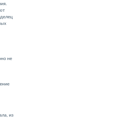
ия.
яют
ладелец
ных
оно не
ление
ла, из