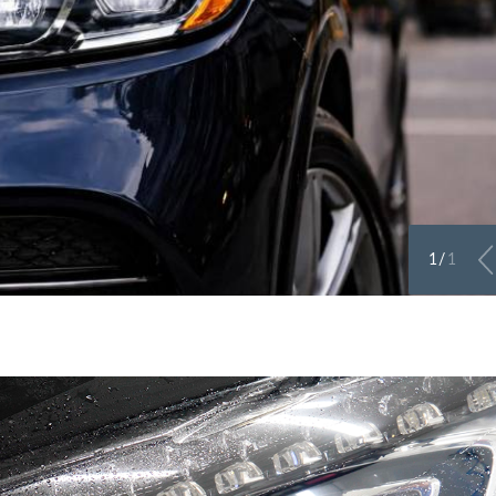
1
/
1