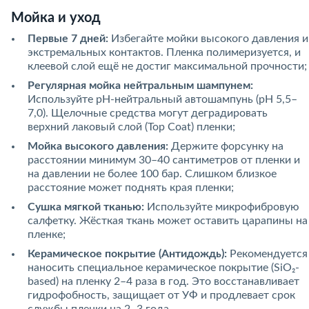
Мойка и уход
Первые 7 дней:
Избегайте мойки высокого давления и
экстремальных контактов. Пленка полимеризуется, и
клеевой слой ещё не достиг максимальной прочности;
Регулярная мойка нейтральным шампунем:
Используйте pH-нейтральный автошампунь (pH 5,5–
7,0). Щелочные средства могут деградировать
верхний лаковый слой (Top Coat) пленки;
Мойка высокого давления:
Держите форсунку на
расстоянии минимум 30–40 сантиметров от пленки и
на давлении не более 100 бар. Слишком близкое
расстояние может поднять края пленки;
Сушка мягкой тканью:
Используйте микрофибровую
салфетку. Жёсткая ткань может оставить царапины на
пленке;
Керамическое покрытие (Антидождь):
Рекомендуется
наносить специальное керамическое покрытие (SiO₂-
based) на пленку 2–4 раза в год. Это восстанавливает
гидрофобность, защищает от УФ и продлевает срок
службы пленки на 2–3 года.