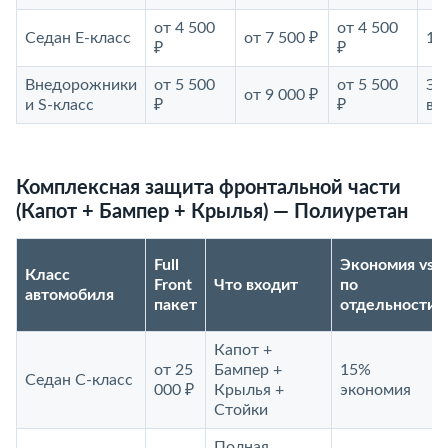
от 4 500
от 4 500
Седан E-класс
от 7 500 ₽
15
₽
₽
Внедорожники
от 5 500
от 5 500
Эк
от 9 000 ₽
и S-класс
₽
₽
вы
Комплексная защита фронтальной части
(Капот + Бампер + Крылья) — Полиуретан
Full
Экономия vs
Класс
Front
Что входит
по
автомобиля
пакет
отдельности
Капот +
от 25
Бампер +
15%
Седан С-класс
000 ₽
Крылья +
экономия
Стойки
Полная