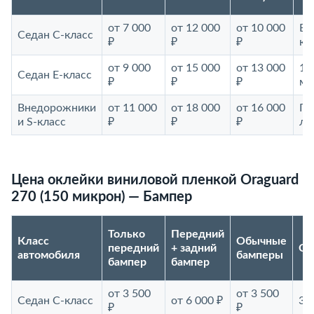
от 7 000
от 12 000
от 10 000
Ев
Седан С-класс
₽
₽
₽
ка
от 9 000
от 15 000
от 13 000
16
Седан E-класс
₽
₽
₽
мк
Внедорожники
от 11 000
от 18 000
от 16 000
Га
и S-класс
₽
₽
₽
ле
Цена оклейки виниловой пленкой Oraguard
270 (150 микрон) — Бампер
Только
Передний
Класс
Обычные
передний
+ задний
Ср
автомобиля
бамперы
бампер
бампер
от 3 500
от 3 500
Седан С-класс
от 6 000 ₽
3–
₽
₽