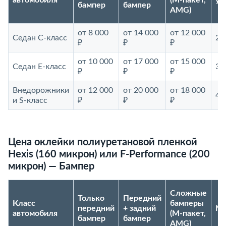
автомобиля
(М-пакет,
ус
бампер
бампер
AMG)
от 8 000
от 14 000
от 12 000
Седан С-класс
2–
₽
₽
₽
от 10 000
от 17 000
от 15 000
Седан E-класс
3–
₽
₽
₽
Внедорожники
от 12 000
от 20 000
от 18 000
4–
и S-класс
₽
₽
₽
Цена оклейки полиуретановой пленкой
Hexis (160 микрон) или F-Performance (200
микрон) — Бампер
Сложные
Только
Передний
Класс
бамперы
передний
+ задний
Ма
автомобиля
(М-пакет,
бампер
бампер
AMG)