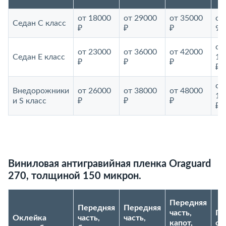
от 18000
от 29000
от 35000
от
Седан С класс
₽
₽
₽
99
от
от 23000
от 36000
от 42000
Седан E класс
10
₽
₽
₽
₽
от
Внедорожники
от 26000
от 38000
от 48000
11
и S класс
₽
₽
₽
₽
Виниловая антигравийная пленка Oraguard
270, толщиной 150 микрон.
Передняя
Передняя
Передняя
часть,
По
Оклейка
часть,
часть,
капот,
ок