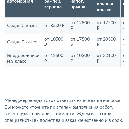
автомобиля
бампер,
капот,
крылья
ку
зеркала
крыша
крыша
от 12800
от 17500
от
Седан С класс
от 8500 ₽
₽
₽
46
от 10500
от 17500
от 20300
от
Седан E класс
₽
₽
₽
52
Внедорожники
от 12500
от 10300
от 23100
от
и S класс
₽
₽
₽
69
Менеджер всегда готов ответить на все ваши вопросы.
Вы можете уточнить по этапам выполнения работ,
качеству материалов, стоимости. Ждем вас, наши
специалисты выполнят ваш заказ качественно и в срок.