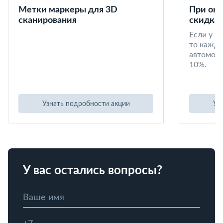
Метки маркеры для 3D
При окл
сканирования
скидка 
Если у в
то кажд
автомоби
10%.
Узнать подробности акции
Уз
У вас остались вопросы?