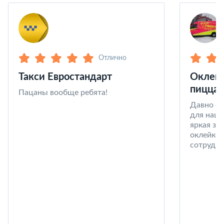
Отлично
Такси Евростандарт
Оклейк
пицца 
Пацаны вообще ребята!
Давно со
для наши
яркая за
оклейке 
сотрудни