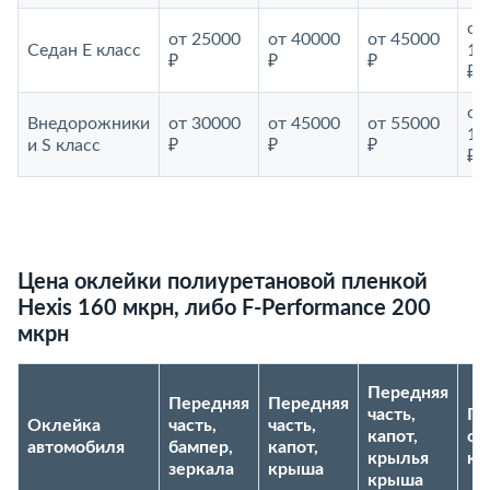
от
от 25000
от 40000
от 45000
Седан E класс
10
₽
₽
₽
₽
от
Внедорожники
от 30000
от 45000
от 55000
12
и S класс
₽
₽
₽
₽
Цена оклейки полиуретановой пленкой
Hexis 160 мкрн, либо F-Performance 200
мкрн
Передняя
Передняя
Передняя
часть,
По
Оклейка
часть,
часть,
капот,
ок
автомобиля
бампер,
капот,
крылья
ку
зеркала
крыша
крыша