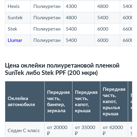
Hexis
Полиуретан
4300
4800
5400
Suntek
Полиуретан
4800
5400
6000
Stek
Полиуретан
5400
6000
6600
Llumar
Полиуретан
5400
6000
6600
Цена оклейки полиуретановой пленкой
SunTek либо Stek PPF (200 мкрн)
Передняя
Передняя
Передняя
часть,
По
Оклейка
часть,
часть,
капот,
ок
автомобиля
бампер,
капот,
крылья
ку
зеркала
крыша
крыша
от 20000
от 35000
от 42000
от
Седан С класс
₽
₽
₽
90