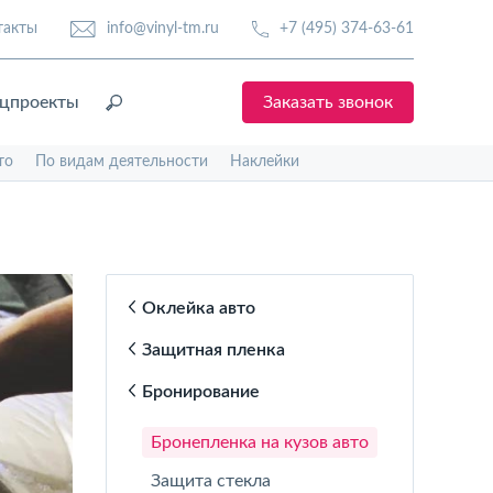
такты
info@vinyl-tm.ru
+7 (495) 374-63-61
цпроекты
Заказать звонок
то
По видам деятельности
Наклейки
Оклейка авто
Защитная пленка
Бронирование
Бронепленка на кузов авто
Защита стекла