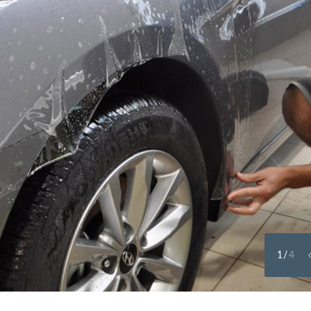
1
/
4