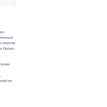
но.
ленькая
о многие
е броня,
тучих
,
энергия