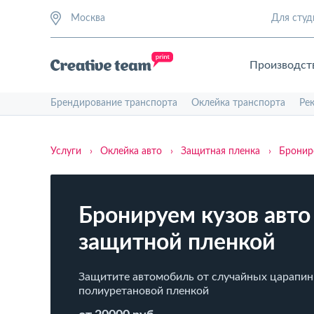
Москва
Для студ
Производст
Брендирование транспорта
Оклейка транспорта
Ре
Услуги
›
Оклейка авто
›
Защитная пленка
›
Бронир
Бронируем кузов авто
защитной пленкой
Защитите автомобиль от случайных царапин
полиуретановой пленкой