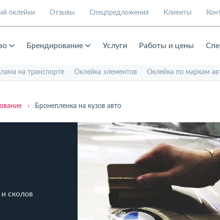
ий оклейки
Отзывы
Спецпредложения
Клиенты
Кон
во
Брендирование
Услуги
Работы и цены
Спе
клама на транспорте
Оклейка элементов
Оклейка по маркам ав
ование
›
Бронепленка на кузов авто
 и сколов