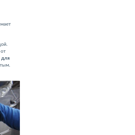
имает
ой.
 от
 для
утым.