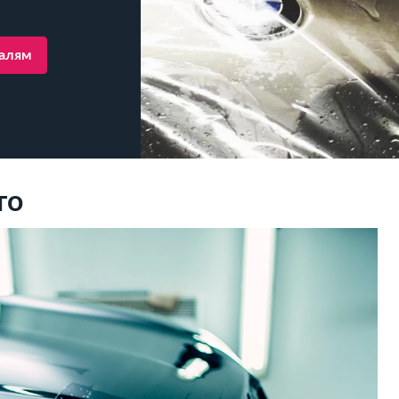
талям
то