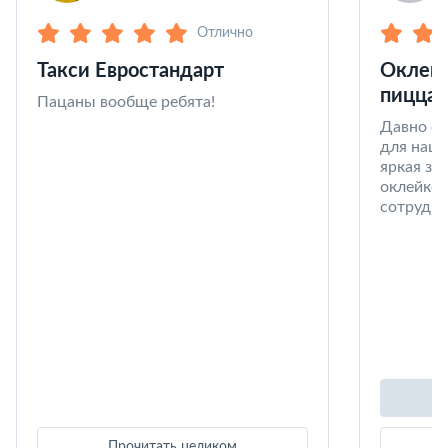
Отлично
Такси Евростандарт
Оклейк
пицца 
Пацаны вообще ребята!
Давно со
для наши
яркая за
оклейке 
сотрудни
Прочитать целиком