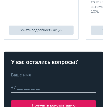
то кажд
автомоби
10%.
Узнать подробности акции
Уз
У вас остались вопросы?