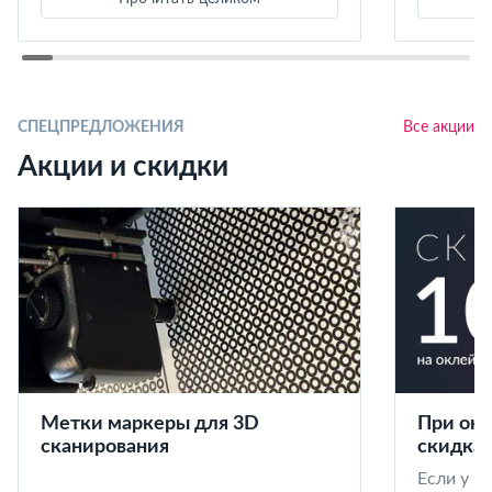
СПЕЦПРЕДЛОЖЕНИЯ
Все акции
Акции и скидки
Метки маркеры для 3D
При окл
сканирования
скидка 
Если у в