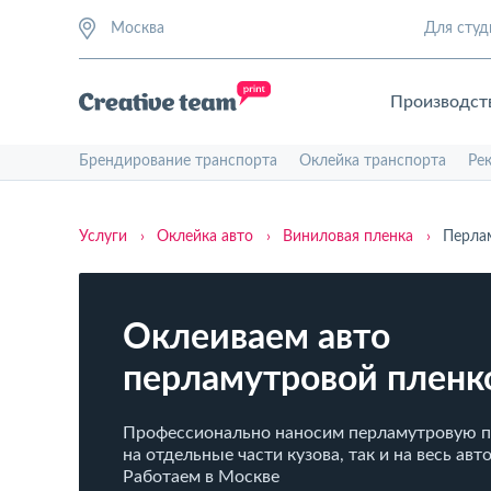
Москва
Для студ
Производст
Брендирование транспорта
Оклейка транспорта
Ре
Услуги
›
Оклейка авто
›
Виниловая пленка
›
Перла
Оклеиваем авто
перламутровой пленк
Профессионально наносим перламутровую п
на отдельные части кузова, так и на весь авт
Работаем в Москве