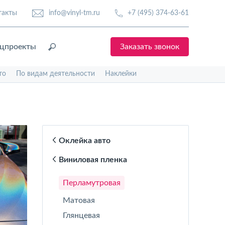
такты
info@vinyl-tm.ru
+7 (495) 374-63-61
цпроекты
Заказать звонок
то
По видам деятельности
Наклейки
Оклейка авто
Виниловая пленка
Перламутровая
Матовая
Глянцевая