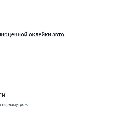
лноценной оклейки авто
ги
о перламутром: