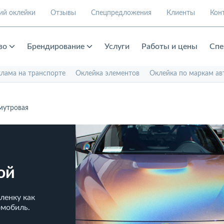
ий оклейки
Отзывы
Спецпредложения
Клиенты
Кон
во
Брендирование
Услуги
Работы и цены
Спе
клама на транспорте
Оклейка элементов
Оклейка по маркам ав
мутровая
ой
ленку как
омобиль.