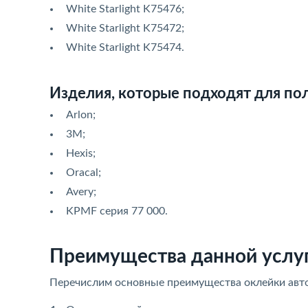
White Starlight K75476;
White Starlight K75472;
White Starlight K75474.
Изделия, которые подходят для по
Arlon;
3М;
Hexis;
Oracal;
Avery;
KPMF серия 77 000.
Преимущества данной услу
Перечислим основные преимущества оклейки авт