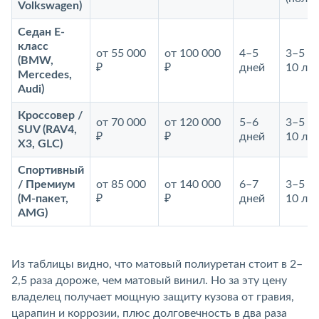
Volkswagen)
Седан E-
класс
от 55 000
от 100 000
4–5
3–5 ле
(BMW,
₽
₽
дней
10 лет
Mercedes,
Audi)
Кроссовер /
от 70 000
от 120 000
5–6
3–5 ле
SUV (RAV4,
₽
₽
дней
10 лет
X3, GLC)
Спортивный
/ Премиум
от 85 000
от 140 000
6–7
3–5 ле
(М-пакет,
₽
₽
дней
10 лет
AMG)
Из таблицы видно, что матовый полиуретан стоит в 2–
2,5 раза дороже, чем матовый винил. Но за эту цену
владелец получает мощную защиту кузова от гравия,
царапин и коррозии, плюс долговечность в два раза