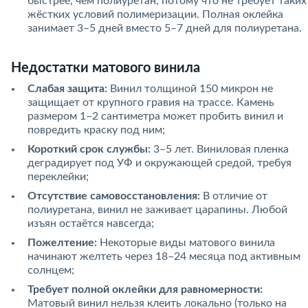
быстрее, чем полиуретан, потому что не требует таких
жёстких условий полимеризации. Полная оклейка
занимает 3–5 дней вместо 5–7 дней для полиуретана.
Недостатки матового винила
Слабая защита:
Винил толщиной 150 микрон не
защищает от крупного гравия на трассе. Камень
размером 1–2 сантиметра может пробить винил и
повредить краску под ним;
Короткий срок службы:
3–5 лет. Виниловая пленка
деградирует под УФ и окружающей средой, требуя
переклейки;
Отсутствие самовосстановления:
В отличие от
полиуретана, винил не заживает царапины. Любой
изъян остаётся навсегда;
Пожелтение:
Некоторые виды матового винила
начинают желтеть через 18–24 месяца под активным
солнцем;
Требует полной оклейки для равномерности:
Матовый винил нельзя клеить локально (только на