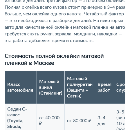
изгибов и деталей. Третий фактор — это объём оклейки.
Полная оклейка всего кузова стоит примерно в 3–4 раза
больше, чем оклейка одного капота. Четвёртый фактор
— это необходимость разборки деталей. На некоторых
авто для качественной оклейки
матовой пленки на авто
требуется снять ручки, зеркала, молдинги, накладки —
эта работа добавляет время и стоимость.
Стоимость полной оклейки матовой
пленкой в Москве
Матовый
Матовый
Класс
полиуретан
Время
Срок
винил
автомобиля
(Защита +
работ
служ
(Стайлинг)
Сатин)
Седан С-
3–5 л
класс
от 40 000
3–4
(винил
(Toyota,
от 80 000 ₽
₽
дня
10 лет
Skoda,
(полиу