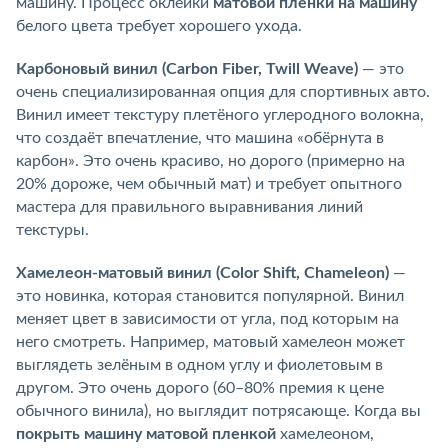
машину. Процесс оклейки
матовой пленки на машину
белого цвета требует хорошего ухода.
Карбоновый винил (Carbon Fiber, Twill Weave)
— это
очень специализированная опция для спортивных авто.
Винил имеет текстуру плетёного углеродного волокна,
что создаёт впечатление, что машина «обёрнута в
карбон». Это очень красиво, но дорого (примерно на
20% дороже, чем обычный мат) и требует опытного
мастера для правильного выравнивания линий
текстуры.
Хамелеон-матовый винил (Color Shift, Chameleon)
—
это новинка, которая становится популярной. Винил
меняет цвет в зависимости от угла, под которым на
него смотреть. Например, матовый хамелеон может
выглядеть зелёным в одном углу и фиолетовым в
другом. Это очень дорого (60–80% премия к цене
обычного винила), но выглядит потрясающе. Когда вы
покрыть машину матовой пленкой
хамелеоном,