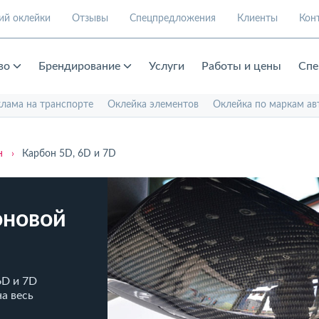
ий оклейки
Отзывы
Спецпредложения
Клиенты
Кон
во
Брендирование
Услуги
Работы и цены
Спе
клама на транспорте
Оклейка элементов
Оклейка по маркам ав
н
›
Карбон 5D, 6D и 7D
оновой
6D и 7D
на весь