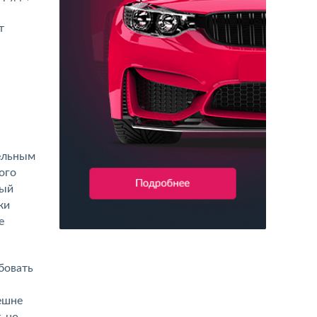
т
ельным
ого
ный
ки
е
бовать
.
нешне