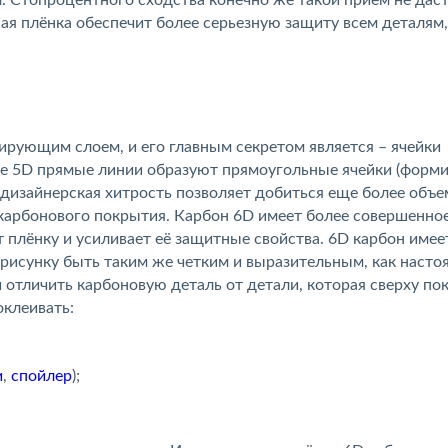
 Стопроцентного сходства конечно же такой прием не даст
ная плёнка обеспечит более серьезную защиту всем деталям,
рующим слоем, и его главным секретом является – ячейки
не 5D прямые линии образуют прямоугольные ячейки (форм
а дизайнерская хитрость позволяет добиться еще более объ
 карбонового покрытия. Карбон 6D имеет более совершенно
 плёнку и усиливает её защитные свойства. 6D карбон имее
рисунку быть таким же четким и выразительным, как наст
 отличить карбоновую деталь от детали, которая сверху по
клеивать:
и
,
спойлер
);