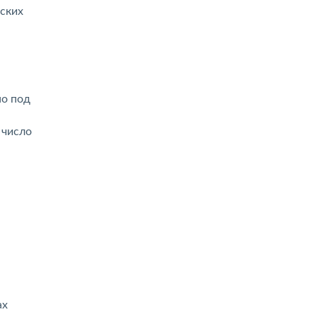
еских
но под
 число
ах