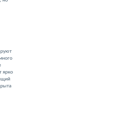
, но
ируют
емного
е
т ярко
оящий
крыта