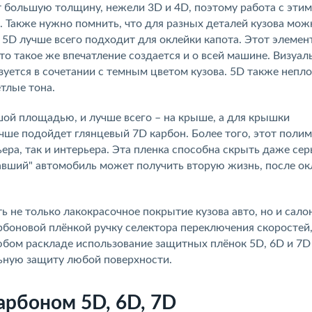
 большую толщину, нежели 3D и 4D, поэтому работа с эти
 Также нужно помнить, что для разных деталей кузова мож
 5D лучше всего подходит для оклейки капота. Этот элемен
то такое же впечатление создается и о всей машине. Визуа
уется в сочетании с темным цветом кузова. 5D также непло
тлые тона.
шой площадью, и лучше всего – на крыше, а для крышки
учше подойдет глянцевый 7D карбон. Более того, этот поли
ера, так и интерьера. Эта пленка способна скрыть даже се
авший" автомобиль может получить вторую жизнь, после ок
е только лакокрасочное покрытие кузова авто, но и салон
боновой плёнкой ручку селектора переключения скоростей
юбом раскладе использование защитных плёнок 5D, 6D и 7D
льную защиту любой поверхности.
арбоном 5D, 6D, 7D