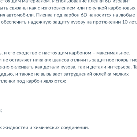
огостоящим материалом. Использование плёнки 6D избавит
быть связаны как с изготовлением или покупкой карбоновых
тия автомобили. Пленка под карбон 6D наносится на любые
т обеспечить надежную защиту кузову на протяжении 10 лет
, и его сходство с настоящим карбоном – максимальное.
не оставляет никаких шансов отличить защитное покрытие
о оклеивать как детали кузова, так и детали интерьера. Т
щадью, и также не вызывает затруднений оклейка мелких
пленки под карбон являются:
;
х жидкостей и химических соединений.