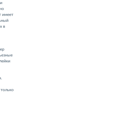
ми
но
т имеет
льный
х в
мер
рьезные
лейки
.
,
 только