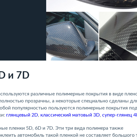
D и 7D
спользуются различные полимерные покрытия в виде плено
полностью прозрачны, а некоторые специально сделаны для
собой популярностью пользуются полимерные покрытия по
ки:
глянцевый 2D
,
классический матовый 3D
,
супер-глянец 
ые пленки 5D, 6D и 7D. Эти три вида полимера также
оклеить автомобиль такой пленкой не составляет большого 