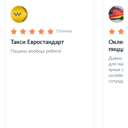
Отлично
Такси Евростандарт
Оклейк
пицца 
Пацаны вообще ребята!
Давно со
для наши
яркая за
оклейке 
сотрудни