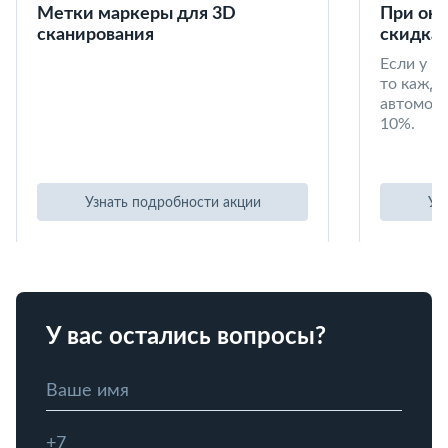
Метки маркеры для 3D
При окл
сканирования
скидка 
Если у в
то кажд
автомоби
10%.
Узнать подробности акции
Уз
У вас остались вопросы?