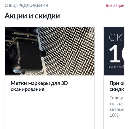
СПЕЦПРЕДЛОЖЕНИЯ
Все акции
Акции и скидки
Метки маркеры для 3D
При окл
сканирования
скидка 
Если у в
то кажд
автомоби
10%.