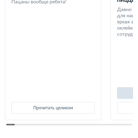
пицца 
Пацаны вообще ребята!
Давно со
для наши
яркая за
оклейке 
сотрудни
Прочитать целиком