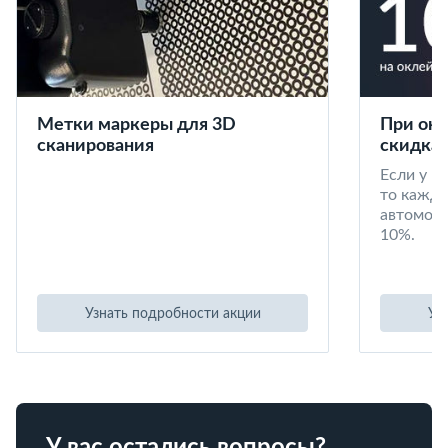
Метки маркеры для 3D
При окл
сканирования
скидка 
Если у в
то кажд
автомоби
10%.
Узнать подробности акции
Уз
У вас остались вопросы?