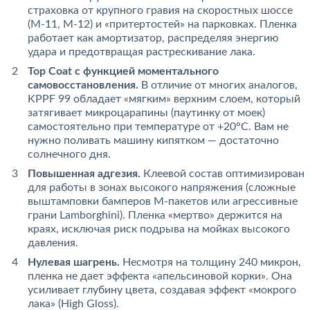
страховка от крупного гравия на скоростных шоссе
(М-11, М-12) и «притертостей» на парковках. Пленка
работает как амортизатор, распределяя энергию
удара и предотвращая растрескивание лака.
Top Coat с функцией моментального
самовосстановления.
В отличие от многих аналогов,
KPPF 99 обладает «мягким» верхним слоем, который
затягивает микроцарапины (паутинку от моек)
самостоятельно при температуре от +20°C. Вам не
нужно поливать машину кипятком — достаточно
солнечного дня.
Повышенная адгезия.
Клеевой состав оптимизирован
для работы в зонах высокого напряжения (сложные
выштамповки бамперов M-пакетов или агрессивные
грани Lamborghini). Пленка «мертво» держится на
краях, исключая риск подрыва на мойках высокого
давления.
Нулевая шагрень.
Несмотря на толщину 240 микрон,
пленка не дает эффекта «апельсиновой корки». Она
усиливает глубину цвета, создавая эффект «мокрого
лака» (High Gloss).