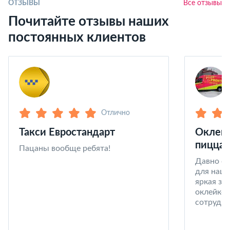
ОТЗЫВЫ
Все отзывы
Почитайте отзывы наших
постоянных клиентов
Отлично
Такси Евростандарт
Оклейк
пицца 
Пацаны вообще ребята!
Давно со
для наши
яркая за
оклейке 
сотрудни