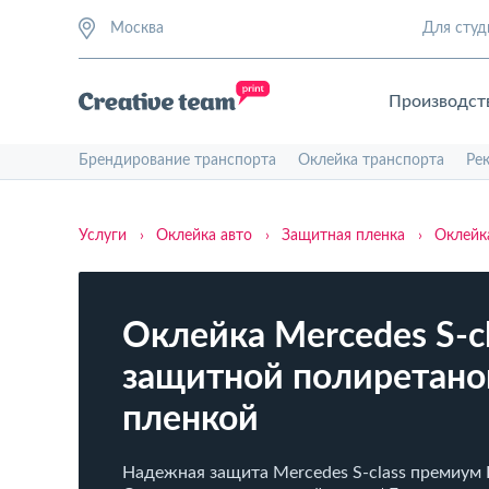
Москва
Для студ
Производст
Брендирование транспорта
Оклейка транспорта
Ре
Услуги
›
Оклейка авто
›
Защитная пленка
›
Оклейк
Оклейка ​Mercedes S‑c
защитной полиретано
пленкой
Надежная защита ​Mercedes S‑class премиум 