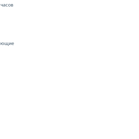
 часов
мающие