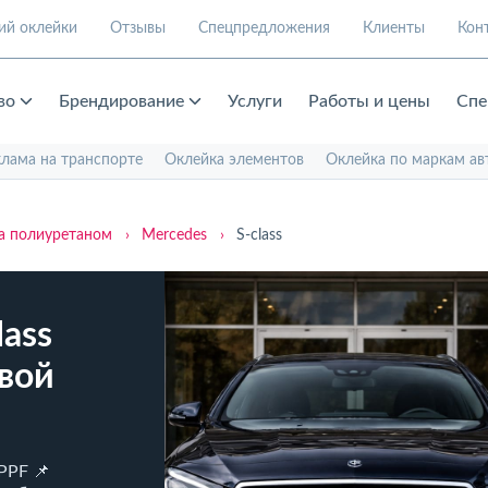
ий оклейки
Отзывы
Спецпредложения
Клиенты
Кон
во
Брендирование
Услуги
Работы и цены
Спе
клама на транспорте
Оклейка элементов
Оклейка по маркам ав
а полиуретаном
›
Mercedes
›
S‑class
lass
вой
PPF 📌