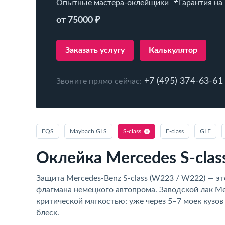
Опытные мастера-оклейщики 📌Гарантия на
от 75000 ₽
Заказать услугу
Калькулятор
+7 (495) 374-63-61
Звоните прямо сейчас:
EQS
Maybach GLS
S‑class
E‑class
GLE
Оклейка Mercedes S‑clas
Защита Mercedes-Benz S-class (W223 / W222) — эт
флагмана немецкого автопрома. Заводской лак Me
критической мягкостью: уже через 5–7 моек кузов
блеск.