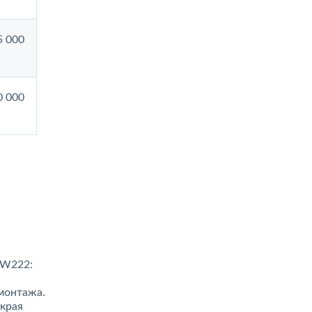
5 000
0 000
/W222:
монтажа.
 края