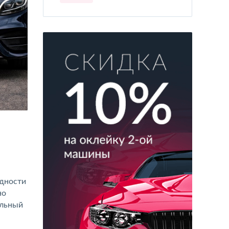
идности
но
альный