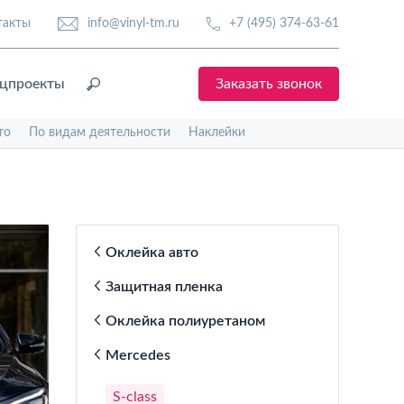
такты
info@vinyl-tm.ru
+7 (495) 374-63-61
цпроекты
Заказать звонок
то
По видам деятельности
Наклейки
Оклейка авто
Защитная пленка
Оклейка полиуретаном
Mercedes
S‑class