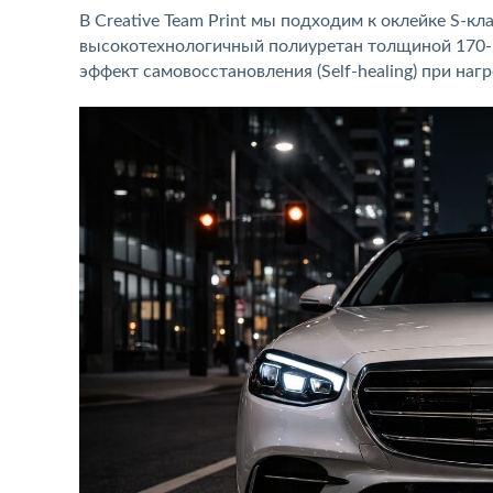
В Creative Team Print мы подходим к оклейке S-к
высокотехнологичный полиуретан толщиной 170-2
эффект самовосстановления (Self-healing) при на