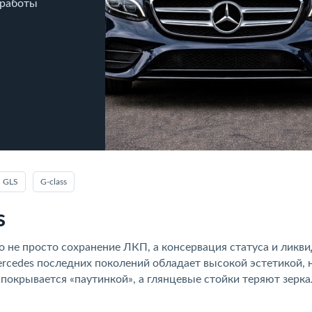
 работы
GLS
G‑class
s
о не просто сохранение ЛКП, а консервация статуса и ликв
rcedes последних поколений обладает высокой эстетикой, 
 покрывается «паутинкой», а глянцевые стойки теряют зерк