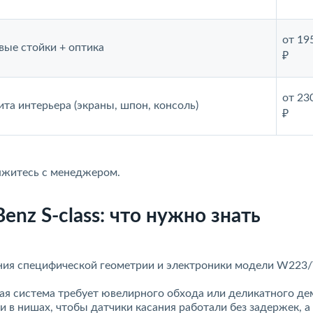
от 19
евые стойки + оптика
₽
от 23
ита интерьера (экраны, шпон, консоль)
₽
яжитесь с менеджером.
nz S-class: что нужно знать
ания специфической геометрии и электроники модели W223
я система требует ювелирного обхода или деликатного де
 в нишах, чтобы датчики касания работали без задержек, а