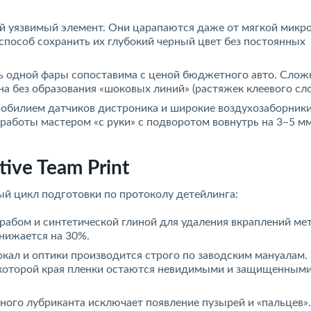
мый уязвимый элемент. Они царапаются даже от мягкой микр
пособ сохранить их глубокий черный цвет без постоянных
сть одной фары сопоставима с ценой бюджетного авто. Слож
а без образования «шоковых линий» (растяжек клеевого сло
с обилием датчиков дистроника и широкие воздухозаборник
работы мастером «с руки» с подворотом вовнутрь на 3–5 мм
ive Team Print
й цикл подготовки по протоколу детейлинга:
скрабом и синтетической глиной для удаления вкраплений ме
снижается на 30%.
кал и оптики производится строго по заводским мануалам.
и которой края пленки остаются невидимыми и защищенными
ого лубриканта исключает появление пузырей и «пальцев».