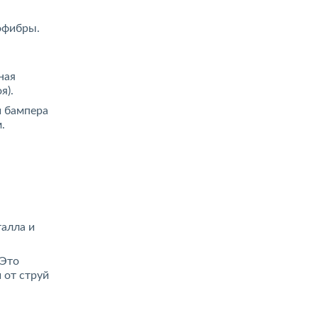
офибры.
ная
я).
и бампера
.
талла и
 Это
 от струй