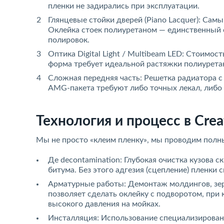
пленки не задирались при эксплуатации.
Глянцевые стойки дверей (Piano Lacquer): Са
Оклейка стоек полиуретаном — единственный с
полировок.
Оптика Digital Light / Multibeam LED: Стоимо
форма требует идеальной растяжки полиуретан
Сложная передняя часть: Решетка радиатора 
AMG-пакета требуют либо точных лекал, либо 
Технология и процесс в Creat
Мы не просто «клеим пленку», мы проводим полны
Де decontamination: Глубокая очистка кузова 
битума. Без этого адгезия (сцепление) пленки 
Арматурные работы: Демонтаж молдингов, зер
позволяет сделать оклейку с подворотом, пр
высокого давления на мойках.
Инсталляция: Использование специализированн