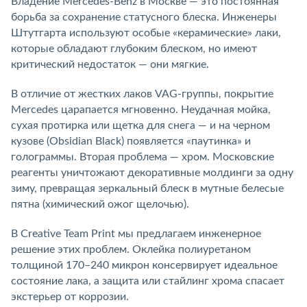
Владение Mercedes-Benz в Москве — это постоянная
борьба за сохранение статусного блеска. Инженеры
Штутгарта используют особые «керамические» лаки,
которые обладают глубоким блеском, но имеют
критический недостаток — они мягкие.
В отличие от жестких лаков VAG-группы, покрытие
Mercedes царапается мгновенно. Неудачная мойка,
сухая протирка или щетка для снега — и на черном
кузове (Obsidian Black) появляется «паутинка» и
голограммы. Вторая проблема — хром. Московские
реагенты уничтожают декоративные молдинги за одну
зиму, превращая зеркальный блеск в мутные белесые
пятна (химический ожог щелочью).
В Creative Team Print мы предлагаем инженерное
решение этих проблем. Оклейка полиуретаном
толщиной 170–240 микрон консервирует идеальное
состояние лака, а защита или стайлинг хрома спасает
экстерьер от коррозии.