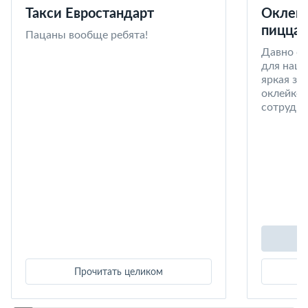
Такси Евростандарт
Оклейк
пицца 
Пацаны вообще ребята!
Давно со
для наши
яркая за
оклейке 
сотрудни
Прочитать целиком