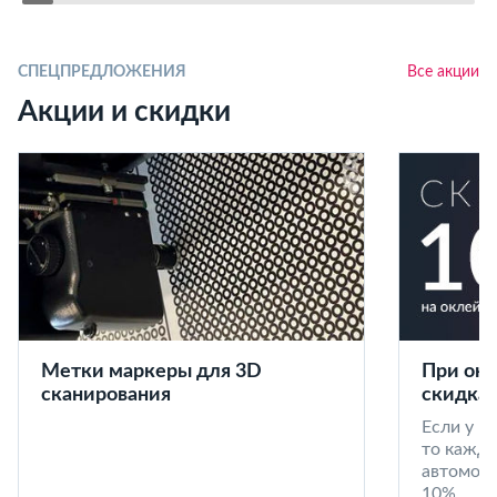
СПЕЦПРЕДЛОЖЕНИЯ
Все акции
Акции и скидки
Метки маркеры для 3D
При окл
сканирования
скидка 
Если у в
то кажд
автомоби
10%.