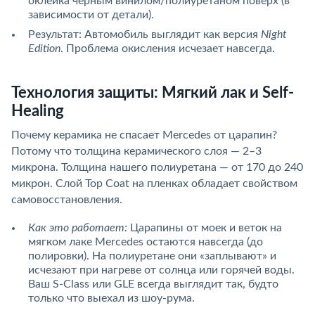
оклейка черным винилом/полиуретаном поверх (в
зависимости от детали).
Результат: Автомобиль выглядит как версия
Night
Edition
. Проблема окисления исчезает навсегда.
Технология защиты: Мягкий лак и Self-
Healing
Почему керамика не спасает Mercedes от царапин?
Потому что толщина керамического слоя — 2–3
микрона. Толщина нашего полиуретана — от 170 до 240
микрон. Слой Top Coat на пленках обладает свойством
самовосстановления.
Как это работает:
Царапины от моек и веток на
мягком лаке Mercedes остаются навсегда (до
полировки). На полиуретане они «заплывают» и
исчезают при нагреве от солнца или горячей воды.
Ваш S-Class или GLE всегда выглядит так, будто
только что выехал из шоу-рума.