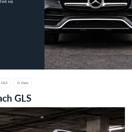
тия на
GLS
G‑class
ach GLS