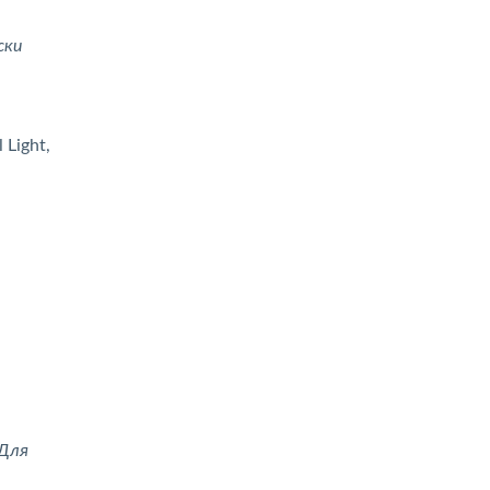
ски
Light,
 Для