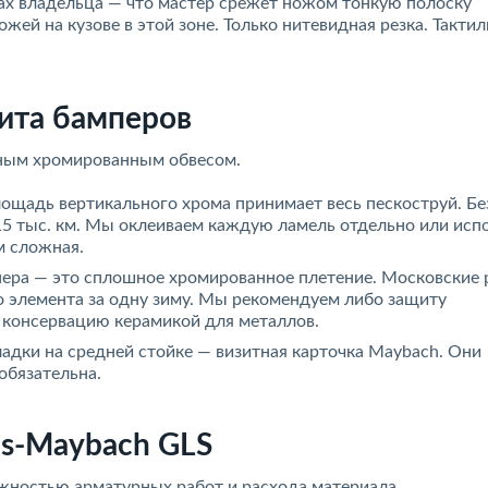
ах владельца — что мастер срежет ножом тонкую полоску
жей на кузове в этой зоне. Только нитевидная резка. Такти
ита бамперов
вным хромированным обвесом.
 площадь вертикального хрома принимает весь пескоструй. Б
15 тыс. км. Мы оклеиваем каждую ламель отдельно или исп
м сложная.
ампера — это сплошное хромированное плетение. Московские
о элемента за одну зиму. Мы рекомендуем либо защиту
консервацию керамикой для металлов.
ладки на средней стойке — визитная карточка Maybach. Они
обязательна.
s-Maybach GLS
жностью арматурных работ и расхода материала.