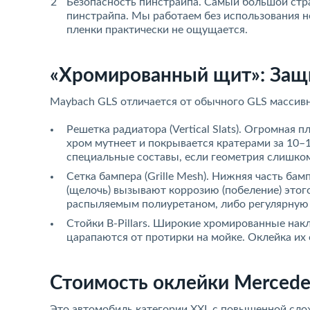
Безопасность пинстрайпа. Самый большой стр
пинстрайпа. Мы работаем без использования но
пленки практически не ощущается.
«Хромированный щит»: Защ
Maybach GLS отличается от обычного GLS масси
Решетка радиатора (Vertical Slats). Огромная
хром мутнеет и покрывается кратерами за 10–
специальные составы, если геометрия слишко
Сетка бампера (Grille Mesh). Нижняя часть б
(щелочь) вызывают коррозию (побеление) этог
распыляемым полиуретаном, либо регулярную 
Стойки B-Pillars. Широкие хромированные нак
царапаются от протирки на мойке. Оклейка их 
Стоимость оклейки Mercede
Это автомобиль категории XXL с повышенной сло