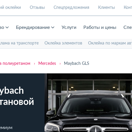
ий оклейки
Отзывы
Спецпредложения
Клиенты
Кон
во
Брендирование
Услуги
Работы и цены
Спе
клама на транспорте
Оклейка элементов
Оклейка по маркам ав
а полиуретаном
›
Mercedes
›
Maybach GLS
ybach
тановой
емиум