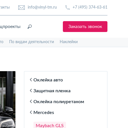
такты
info@vinyl-tm.ru
+7 (495) 374-63-61
цпроекты
Заказать звонок
то
По видам деятельности
Наклейки
Оклейка авто
Защитная пленка
Оклейка полиуретаном
Mercedes
Maybach GLS