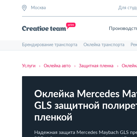
Москва
Для студ
Производст
Брендирование транспорта
Оклейка транспорта
Ре
Услуги
›
Оклейка авто
›
Защитная пленка
›
Оклейк
Оклейка Mercedes Ma
GLS защитной полире
пленкой
Надежная защита Mercedes Maybach GLS пр