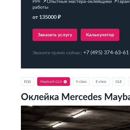
PPF 📌Опытные мастера-оклейщики 📌Гаран
работы
от 135000 ₽
Заказать услугу
Калькулятор
+7 (495) 374-63-61
Звоните прямо сейчас:
EQS
Maybach GLS
S‑class
E‑class
GLE
Оклейка Mercedes Mayb