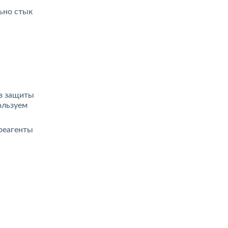
льно стык
ез защиты
ользуем
 реагенты