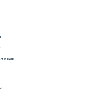
и
е
ит в наш
и
.