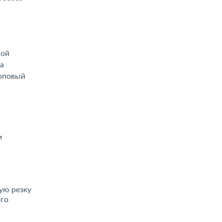
ной
на
топовый
м
ую резку
ого