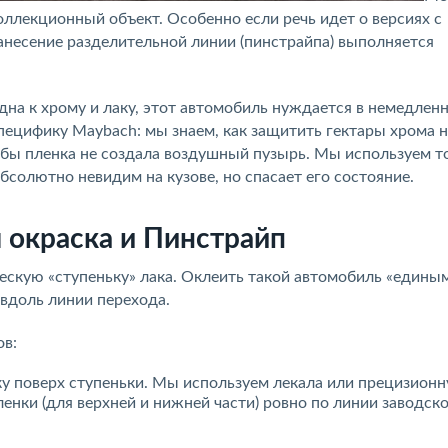
оллекционный объект. Особенно если речь идет о версиях с
нанесение разделительной линии (пинстрайпа) выполняется
на к хрому и лаку, этот автомобиль нуждается в немедлен
специфику Maybach: мы знаем, как защитить гектары хрома 
чтобы пленка не создала воздушный пузырь. Мы используем 
солютно невидим на кузове, но спасает его состояние.
 окраска и Пинстрайп
ескую «ступеньку» лака. Оклеить такой автомобиль «едины
вдоль линии перехода.
ов:
у поверх ступеньки. Мы используем лекала или прецизионн
пленки (для верхней и нижней части) ровно по линии заводск