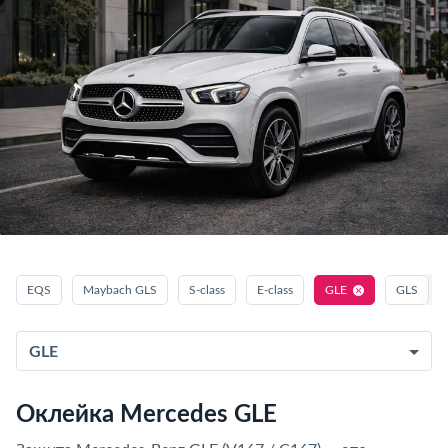
EQS
Maybach GLS
S‑class
E‑class
GLE
GLS
GLE
Оклейка Mercedes GLE