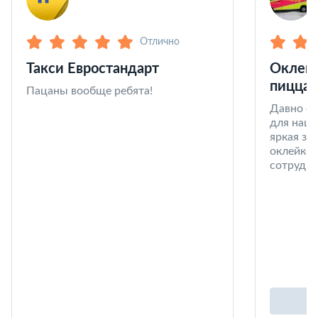
Отлично
Такси Евростандарт
Оклейк
пицца 
Пацаны вообще ребята!
Давно со
для наши
яркая за
оклейке 
сотрудни