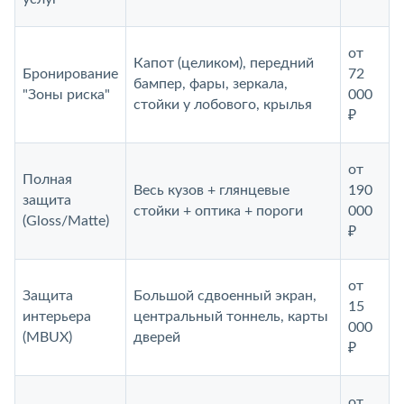
от
Капот (целиком), передний
Бронирование
72
бампер, фары, зеркала,
"Зоны риска"
000
стойки у лобового, крылья
₽
от
Полная
Весь кузов + глянцевые
190
защита
стойки + оптика + пороги
000
(Gloss/Matte)
₽
от
Защита
Большой сдвоенный экран,
15
интерьера
центральный тоннель, карты
000
(MBUX)
дверей
₽
от