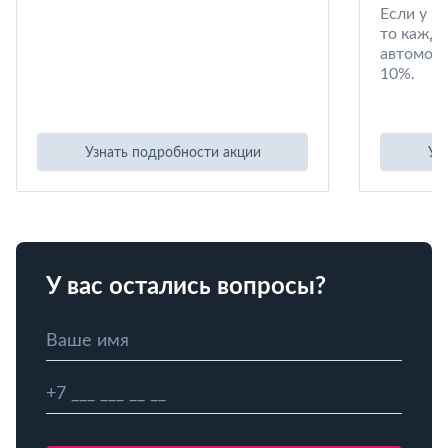
Если у в
то кажд
автомоби
10%.
Узнать подробности акции
Уз
У вас остались вопросы?