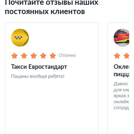
Почитайте отзывы наших
постоянных клиентов
Отлично
Такси Евростандарт
Оклейк
пицца 
Пацаны вообще ребята!
Давно со
для наши
яркая за
оклейке 
сотрудни