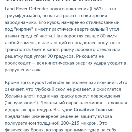
Land Rover Defender нового поколения (L663) — это
триумф дизайна, но катастрофа с точки зрения
аэродинамики. Его кузов, намеренно стилизованный
под "кирпич", имеет практически вертикальный угол
атаки передней части. На скоростях свыше 80 км/ч
любой камень, вылетающий из-под колес попутного
транспорта, бьет в капот, рамку лобового стекла или
решетку под углом 90 градусов. Рикошета не
происходит — вся кинетическая энергия удара уходит в
разрушение лака.
Кроме того, кузов Defender выполнен из алюминия. Это
означает, что глубокий скол не ржавеет, а окисляется
(белый налет), поднимая краску вокруг повреждения
("вспучивание"). Локальный окрас алюминия — сложная
и дорогая процедура. В студии
Creaiteve Team
мы
предлагаем инженерное решение: защиту кузова
полиуретаном толщиной 200–215 микрон. Это
физическая броня, которая принимает удар на себя,