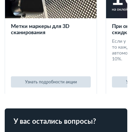
Метки маркеры для 3D
При окл
сканирования
скидка 
Если у в
то кажд
автомоби
10%.
Узнать подробности акции
Уз
У вас остались вопросы?