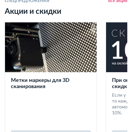
СПЕЦПРЕДЛОЖЕНИЯ
Все акции
Акции и скидки
Метки маркеры для 3D
При окл
сканирования
скидка 
Если у в
то кажд
автомоби
10%.