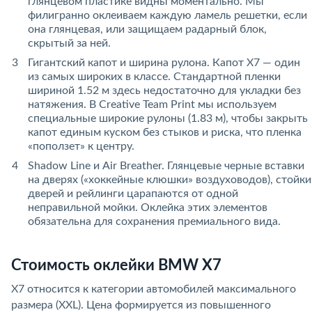
глянцевом пластике видны моментально. Мы
филигранно оклеиваем каждую ламель решетки, если
она глянцевая, или защищаем радарный блок,
скрытый за ней.
Гигантский капот и ширина рулона. Капот X7 — один
из самых широких в классе. Стандартной пленки
шириной 1.52 м здесь недостаточно для укладки без
натяжения. В Creative Team Print мы используем
специальные широкие рулоны (1.83 м), чтобы закрыть
капот единым куском без стыков и риска, что пленка
«поползет» к центру.
Shadow Line и Air Breather. Глянцевые черные вставки
на дверях («хоккейные клюшки» воздуховодов), стойки
дверей и рейлинги царапаются от одной
неправильной мойки. Оклейка этих элементов
обязательна для сохранения премиального вида.
Стоимость оклейки BMW X7
X7 относится к категории автомобилей максимального
размера (XXL). Цена формируется из повышенного