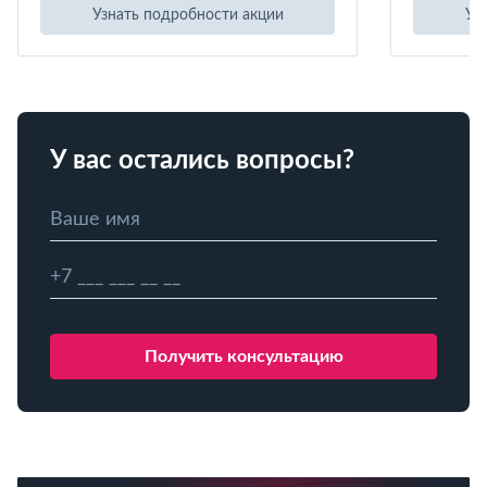
Узнать подробности акции
Уз
У вас остались вопросы?