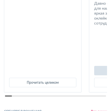
Давно со
для наши
яркая за
оклейке 
сотрудни
Прочитать целиком