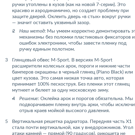
ручки утоплены в кузов (как на новой 7-серии). Это
красиво и аэродинамично, но создает проблему при
защите дверей. Оклеить дверь «в стык» вокруг ручки
— значит оставить уязвимый зазор.
Наш метод:
Мы умеем корректно демонтировать э
механизмы без поломки пластиковых фиксаторов и
ошибок электроники, чтобы завести пленку под
ручку единым полотном.
Глянцевый обвес M-Sport. В версиях M-Sport
расширители колесных арок, пороги и нижние части
бамперов окрашены в черный глянец (Piano Black) или
цвет кузова. Это самая низкая точка авто, которая
принимает 100% пескоструя. Без пленки этот глянец
мутнеет и белеет за одну московскую зиму.
Решение:
Оклейка арок и порогов обязательна. Мы
подворачиваем пленку внутрь арки, чтобы исключи
отрыв краев мойкой высокого давления.
Вертикальная решетка радиатора. Передняя часть X1
стала почти вертикальной, как у внедорожников. Угол
атаки камней — прямой (90 градусов), рикошета не