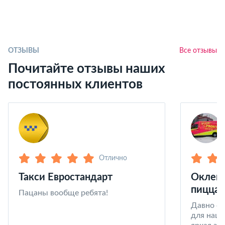
ОТЗЫВЫ
Все отзывы
Почитайте отзывы наших
постоянных клиентов
Отлично
Такси Евростандарт
Оклейк
пицца 
Пацаны вообще ребята!
Давно со
для наши