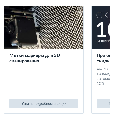
Метки маркеры для 3D
При окл
сканирования
скидка 
Если у в
то кажд
автомоби
10%.
Узнать подробности акции
Уз