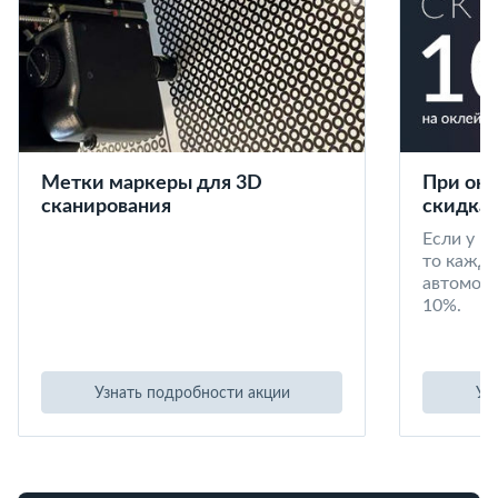
Метки маркеры для 3D
При окл
сканирования
скидка 
Если у в
то кажд
автомоби
10%.
Узнать подробности акции
Уз