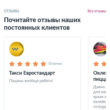
ОТЗЫВЫ
Все отзывы
Почитайте отзывы наших
постоянных клиентов
Отлично
Такси Евростандарт
Оклейк
пицца 
Пацаны вообще ребята!
Давно со
для наши
яркая за
оклейке 
сотрудни