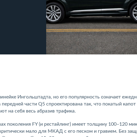
линейке Ингольштадта, но его популярность означает ежед
 передней части Q5 спроектирована так, что покатый капот
т на себя весь абразив трафика.
ах поколения FY (и рестайлинг) имеет толщину 100–120 мик
 критически мало для МКАД с его песком и гравием. Без за