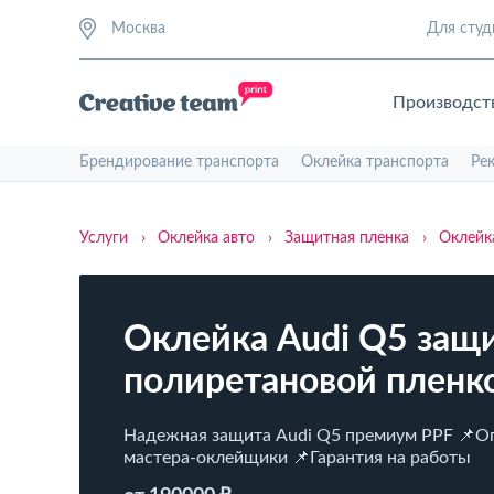
Москва
Для студ
Производст
Брендирование транспорта
Оклейка транспорта
Ре
Услуги
›
Оклейка авто
›
Защитная пленка
›
Оклейк
Оклейка ​Audi Q5 защ
полиретановой пленк
Надежная защита ​Audi Q5 премиум PPF 📌
мастера-оклейщики 📌Гарантия на работы