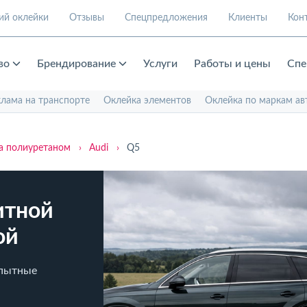
ий оклейки
Отзывы
Спецпредложения
Клиенты
Кон
во
Брендирование
Услуги
Работы и цены
Спе
клама на транспорте
Оклейка элементов
Оклейка по маркам ав
а полиуретаном
›
Audi
›
Q5
итной
ой
Опытные