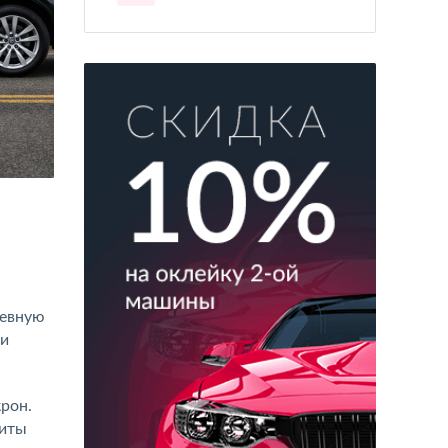
невную
 и
рон.
щиты