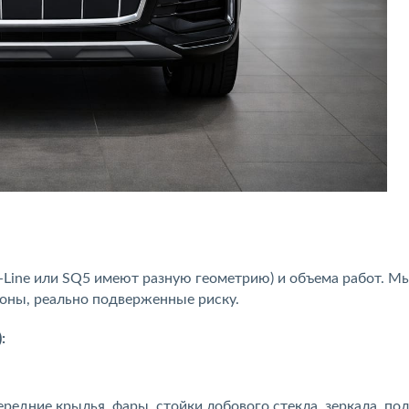
S-Line или SQ5 имеют разную геометрию) и объема работ. М
зоны, реально подверженные риску.
:
ередние крылья, фары, стойки лобового стекла, зеркала, пол