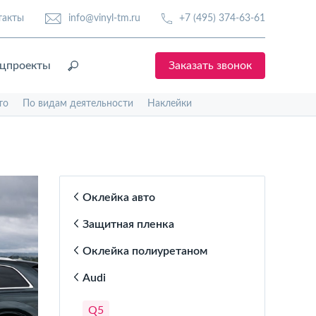
такты
info@vinyl-tm.ru
+7 (495) 374-63-61
цпроекты
Заказать звонок
то
По видам деятельности
Наклейки
Оклейка авто
Защитная пленка
Оклейка полиуретаном
Audi
Q5