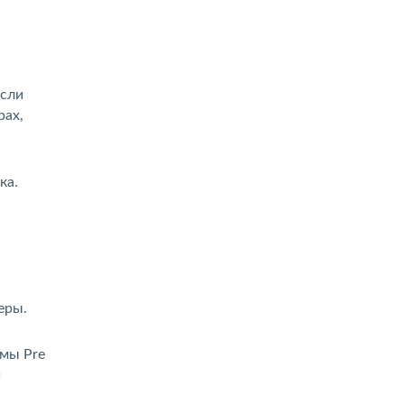
Если
рах,
ка.
еры.
емы Pre
й