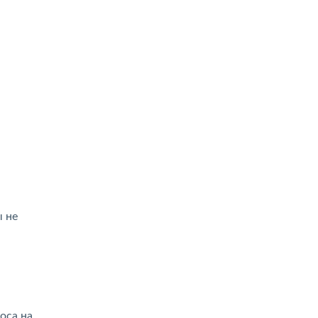
ы не
оса на