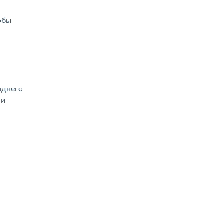
обы
аднего
 и