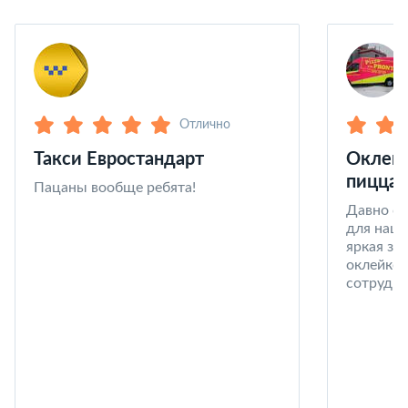
Отлично
Такси Евростандарт
Оклейк
пицца 
Пацаны вообще ребята!
Давно со
для наши
яркая за
оклейке 
сотрудни