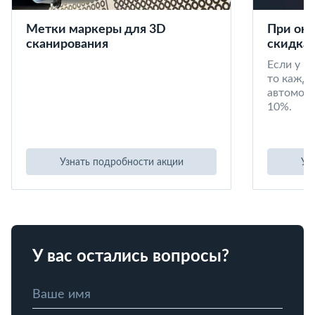
Метки маркеры для 3D
При окл
сканирования
скидка 
Если у в
то кажд
автомоби
10%.
Узнать подробности акции
Уз
У вас остались вопросы?