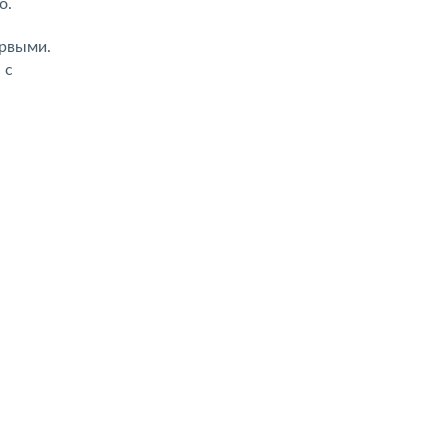
о.
ервыми.
 с