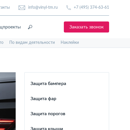
такты
info@vinyl-tm.ru
+7 (495) 374-63-61
цпроекты
Заказать звонок
то
По видам деятельности
Наклейки
Защита бампера
Защита фар
Защита порогов
Защита крыши