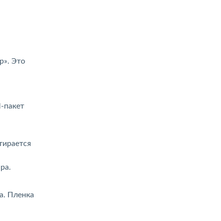
р». Это
-пакет
стирается
ра.
ха. Пленка