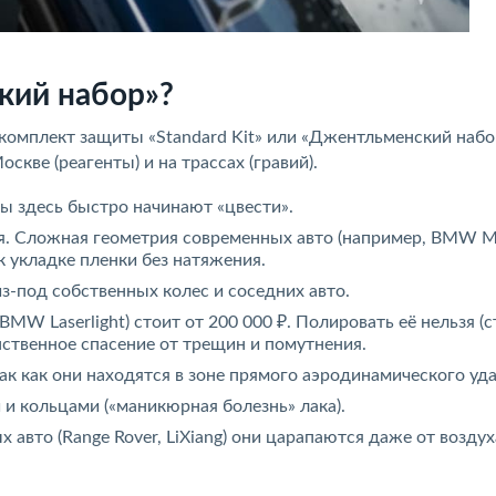
кий набор»?
комплект защиты «Standard Kit» или «Джентльменский набо
кве (реагенты) и на трассах (гравий).
лы здесь быстро начинают «цвести».
я. Сложная геометрия современных авто (например, BMW M
к укладке пленки без натяжения.
из-под собственных колес и соседних авто.
 BMW Laserlight) стоит от 200 000 ₽. Полировать её нельзя (
ственное спасение от трещин и помутнения.
ак как они находятся в зоне прямого аэродинамического уда
 и кольцами («маникюрная болезнь» лака).
х авто (Range Rover, LiXiang) они царапаются даже от возду