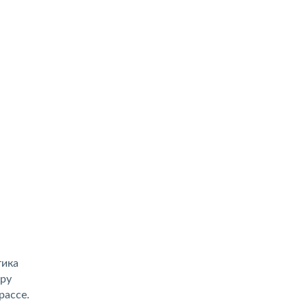
тика
еру
рассе.