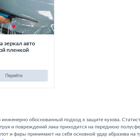
а зеркал авто
ой пленкой
Перейти
то инженерно обоснованный подход к защите кузова. Статис
струя и повреждений лака приходится на переднюю полусф
пот и фары принимают на себя основной удар абразива на т