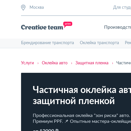
Москва
Для студ
Производст
Брендирование транспорта
Оклейка транспорта
Ре
Услуги
›
Оклейка авто
›
Защитная пленка
›
Частичн
Частичная оклейка ав
защитной пленкой
Профессиональная оклейка "зон риска" авто.
Премиум PPF. 📌 Опытные мастера-оклейщи