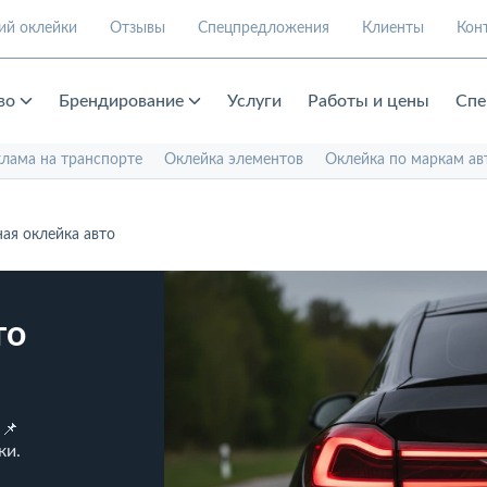
ий оклейки
Отзывы
Спецпредложения
Клиенты
Кон
во
Брендирование
Услуги
Работы и цены
Спе
клама на транспорте
Оклейка элементов
Оклейка по маркам ав
ая оклейка авто
то
 📌
ки.