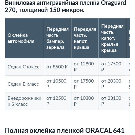
Виниловая антигравийная пленка Oraguard
270, толщиной 150 микрон.
Передняя
Передняя
Передняя
часть,
По
Оклейка
часть,
часть,
капот,
ок
автомобиля
бампер,
капот,
крылья
ку
зеркала
крыша
крыша
от 12800
от 17500
от
Седан С класс
от 8500 ₽
₽
₽
46
от 10500
от 17500
от 20300
от
Седан E класс
₽
₽
₽
52
Внедорожники
от 12500
от 10300
от 23100
от
и S класс
₽
₽
₽
69
Полная оклейка пленкой ORACAL 641