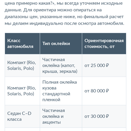
цена примерно какая?», мы всегда уточняем исходные
данные. Для ориентира можно опираться на
диапазоны цен, указанные ниже, но финальный расчет
мы делаем индивидуально после осмотра автомобиля.
Класс
Ориентировочная
Тип оклейки
автомобиля
стоимость, от
Частичная
Компакт (Rio,
оклейка (капот,
от 25 000 ₽
Solaris, Polo)
крыша, зеркала)
Полная оклейка
Компакт (Rio,
кузова
от 80 000 ₽
Solaris, Polo)
стандартной
пленкой
Частичная
Седан C–D
оклейка и
от 30 000 ₽
класса
акценты