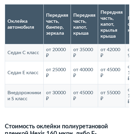
Передняя
Передняя
Передняя
часть,
По
Оклейка
часть,
часть,
капот,
ок
автомобиля
бампер,
капот,
крылья
ку
зеркала
крыша
крыша
от 20000
от 35000
от 42000
от
Седан С класс
₽
₽
₽
90
от
от 25000
от 40000
от 45000
Седан E класс
10
₽
₽
₽
₽
от
Внедорожники
от 30000
от 45000
от 55000
12
и S класс
₽
₽
₽
₽
Стоимость оклейки полиуретановой
пленкой Hexis 160 мкрн, либо F-