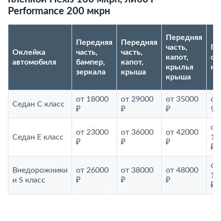
Performance 200 мкрн
Передняя
Передняя
Передняя
часть,
По
Оклейка
часть,
часть,
капот,
ок
автомобиля
бампер,
капот,
крылья
ку
зеркала
крыша
крыша
от 18000
от 29000
от 35000
от
Седан С класс
₽
₽
₽
99
от
от 23000
от 36000
от 42000
Седан E класс
10
₽
₽
₽
₽
от
Внедорожники
от 26000
от 38000
от 48000
11
и S класс
₽
₽
₽
₽