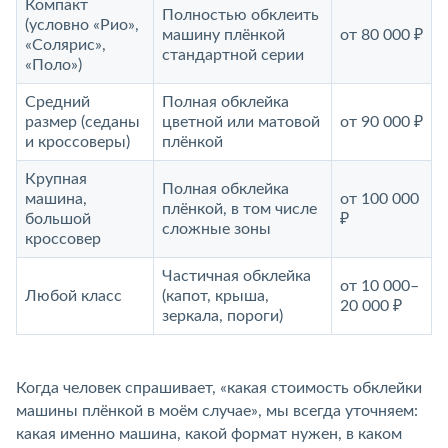
Компакт
Полностью обклеить
(условно «Рио»,
машину плёнкой
от 80 000 ₽
«Солярис»,
стандартной серии
«Поло»)
Средний
Полная обклейка
размер (седаны
цветной или матовой
от 90 000 ₽
и кроссоверы)
плёнкой
Крупная
Полная обклейка
машина,
от 100 000
плёнкой, в том числе
большой
₽
сложные зоны
кроссовер
Частичная обклейка
от 10 000–
Любой класс
(капот, крыша,
20 000 ₽
зеркала, пороги)
Когда человек спрашивает, «какая стоимость обклейки
машины плёнкой в моём случае», мы всегда уточняем:
какая именно машина, какой формат нужен, в каком