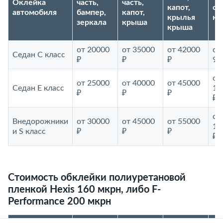
Оклейка
часть,
часть,
капот,
ок
автомобиля
бампер,
капот,
крылья
ку
зеркала
крыша
крыша
от 20000
от 35000
от 42000
от
Седан С класс
₽
₽
₽
90
от
от 25000
от 40000
от 45000
Седан E класс
10
₽
₽
₽
₽
от
Внедорожники
от 30000
от 45000
от 55000
12
и S класс
₽
₽
₽
₽
Стоимость обклейки полиуретановой
пленкой Hexis 160 мкрн, либо F-
Performance 200 мкрн