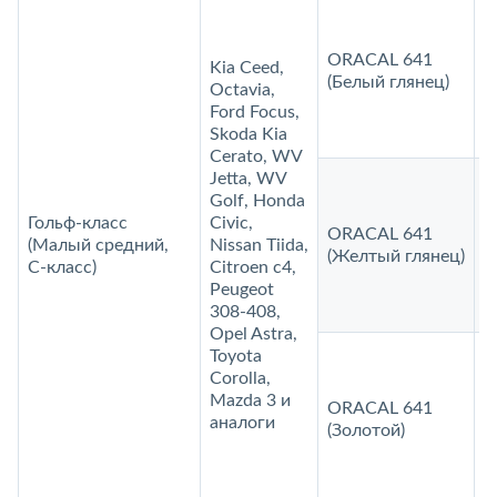
ORACAL 641
Kia Ceed,
1
(Белый глянец)
Octavia,
Ford Focus,
Skoda Kia
Cerato, WV
Jetta, WV
Golf, Honda
Гольф-класс
Civic,
ORACAL 641
(Малый средний,
Nissan Tiida,
1
(Желтый глянец)
C‑класс)
Citroen c4,
Peugeot
308-408,
Opel Astra,
Toyota
Corolla,
Mazda 3 и
ORACAL 641
1
аналоги
(Золотой)