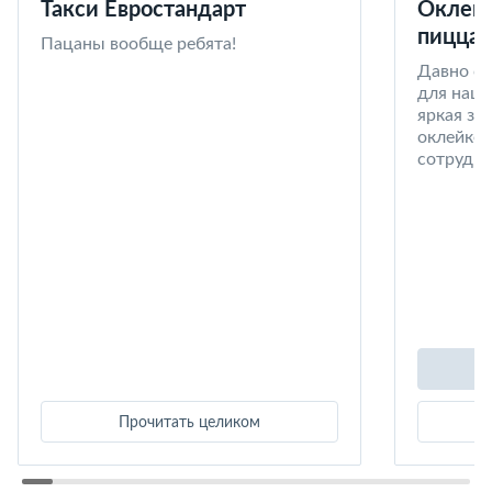
Такси Евростандарт
Оклейк
пицца 
Пацаны вообще ребята!
Давно со
для наши
яркая за
оклейке 
сотрудни
Прочитать целиком