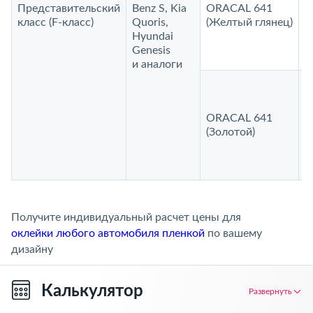
Представительский
Benz S, Kia
ORACAL 641
2
класс (F‑класс)
Quoris,
(Желтый глянец)
Hyundai
Genesis
и аналоги
ORACAL 641
2
(Золотой)
Получите индивидуальный расчет цены для
оклейки любого автомобиля пленкой
по вашему
дизайну
Калькулятор
Развернуть