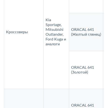
Kia
Sportage,
Mitsubishi
ORACAL 641
Кроссоверы
1
Outlander,
(Желтый глянец)
Ford Kuga и
аналоги
ORACAL 641
2
(Золотой)
ORACAL 641
1