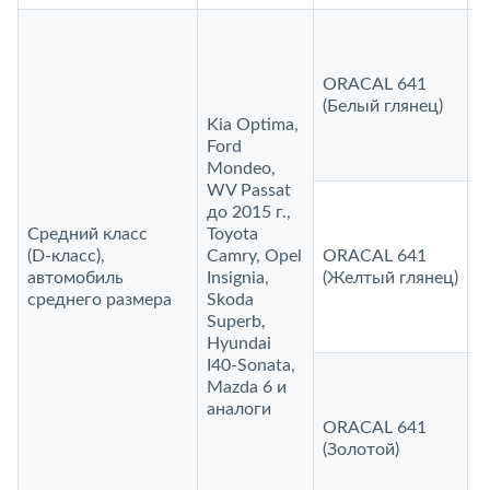
ORACAL 641
1
(Белый глянец)
Kia Optima,
Ford
Mondeo,
WV Passat
до 2015 г.,
Средний класс
Toyota
(D‑класс),
Camry, Opel
ORACAL 641
1
автомобиль
Insignia,
(Желтый глянец)
среднего размера
Skoda
Superb,
Hyundai
I40-Sonata,
Mazda 6 и
аналоги
ORACAL 641
1
(Золотой)