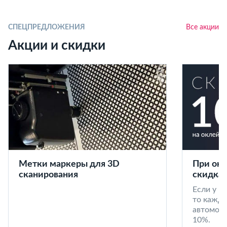
СПЕЦПРЕДЛОЖЕНИЯ
Все акции
Акции и скидки
Метки маркеры для 3D
При окл
сканирования
скидка 
Если у в
то кажд
автомоби
10%.