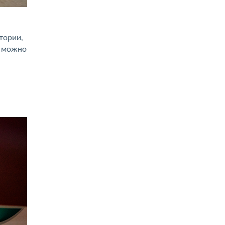
тории,
, можно