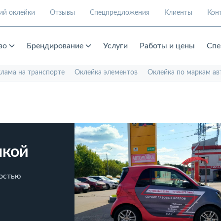
ий оклейки
Отзывы
Спецпредложения
Клиенты
Кон
во
Брендирование
Услуги
Работы и цены
Спе
клама на транспорте
Оклейка элементов
Оклейка по маркам ав
нкой
ностью