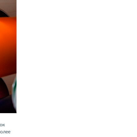
ок
более