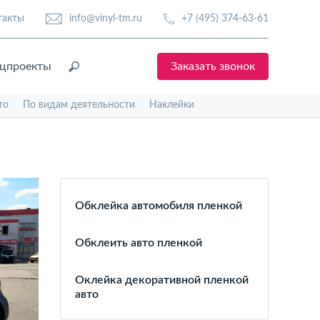
такты
info@vinyl-tm.ru
+7 (495) 374-63-61
цпроекты
Заказать звонок
то
По видам деятельности
Наклейки
Обклейка автомобиля пленкой
Обклеить авто пленкой
Оклейка декоративной пленкой
авто