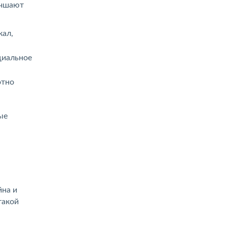
учшают
кал,
циальное
отно
ые
йна и
такой