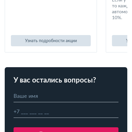
то кажд
автомоби
10%.
Узнать подробности акции
Уз
У вас остались вопросы?