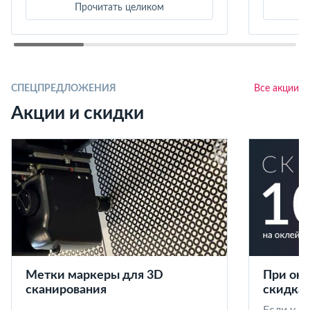
Прочитать целиком
СПЕЦПРЕДЛОЖЕНИЯ
Все акции
Акции и скидки
Метки маркеры для 3D
При окл
сканирования
скидка 
Если у в