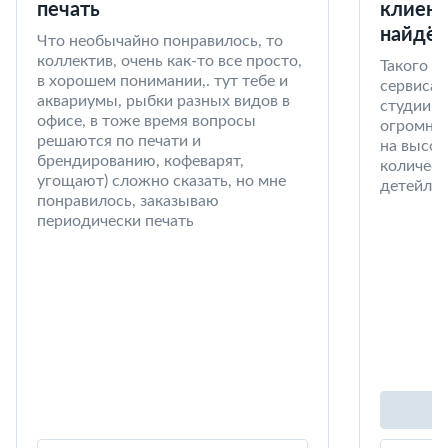
печать
клиент
найдёт
Что необычайно понравилось, то
коллектив, очень как-то все просто,
Такого к
в хорошем понимании,. тут тебе и
сервиса 
аквариумы, рыбки разных видов в
студии в
офисе, в тоже время вопросы
огромный
решаются по печати и
на высот
брендированию, кофеварят,
количест
угощают) сложно сказать, но мне
детейлин
понравилось, заказываю
периодически печать