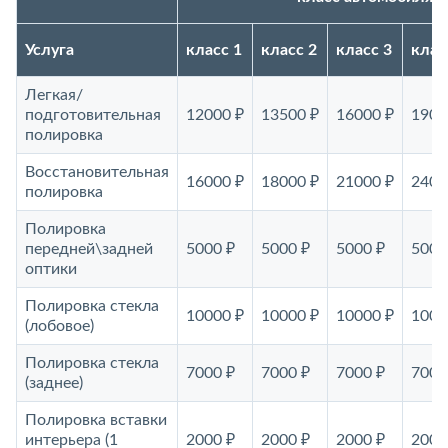
Услуга
класс 1
класс 2
класс 3
клас
Легкая/
подготовительная
12000 ₽
13500 ₽
16000 ₽
1900
полировка
Восстановительная
16000 ₽
18000 ₽
21000 ₽
2400
полировка
Полировка
передней\задней
5000 ₽
5000 ₽
5000 ₽
5000
оптики
Полировка стекла
10000 ₽
10000 ₽
10000 ₽
1000
(лобовое)
Полировка стекла
7000 ₽
7000 ₽
7000 ₽
7000
(заднее)
Полировка вставки
интерьера (1
2000 ₽
2000 ₽
2000 ₽
2000