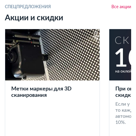
СПЕЦПРЕДЛОЖЕНИЯ
Все акции
Акции и скидки
Метки маркеры для 3D
При окл
сканирования
скидка 
Если у в
то кажд
автомоби
10%.