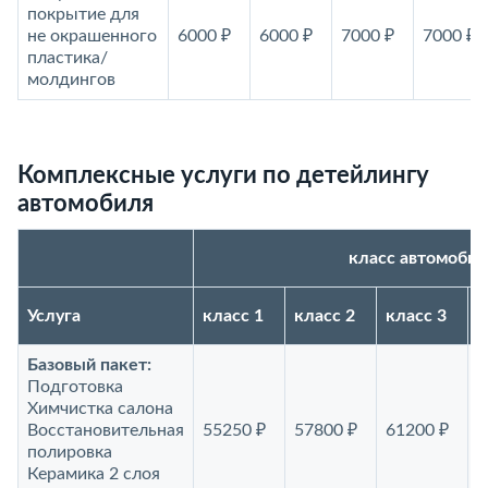
покрытие для
не окрашенного
6000 ₽
6000 ₽
7000 ₽
7000 ₽
пластика/
молдингов
Комплексные услуги по детейлингу
автомобиля
класс автомобил
Услуга
класс 1
класс 2
класс 3
к
Базовый пакет:
Подготовка
Химчистка салона
Восстановительная
55250 ₽
57800 ₽
61200 ₽
6
полировка
Керамика 2 слоя