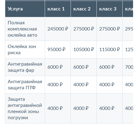
Услуга
класс 1
класс 2
класс 3
класс
Полная
комплексная
245000 ₽
275000 ₽
275000 ₽
29500
оклейка авто
Оклейка зон
95000 ₽
105000 ₽
115000 ₽
12500
риска
Антигравийная
6000 ₽
6000 ₽
6000 ₽
7000 
защита фар
Антигравийная
4000 ₽
4000 ₽
4000 ₽
4000 
защита ПТФ
Защита
антигравийной
4000 ₽
4000 ₽
4000 ₽
4000 
пленкой зоны
погрузки