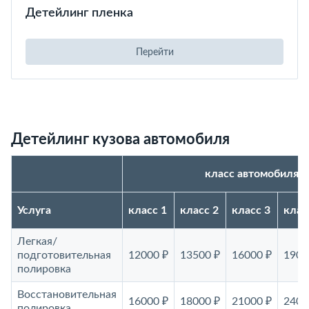
Детейлинг пленка
Перейти
Детейлинг кузова автомобиля
класс автомобиля
Услуга
класс 1
класс 2
класс 3
клас
Легкая/
подготовительная
12000 ₽
13500 ₽
16000 ₽
1900
полировка
Восстановительная
16000 ₽
18000 ₽
21000 ₽
2400
полировка