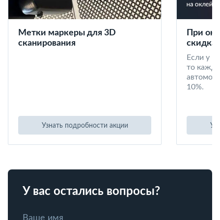
Метки маркеры для 3D
При окл
сканирования
скидка 
Если у в
то кажд
автомоби
10%.
Узнать подробности акции
Уз
У вас остались вопросы?