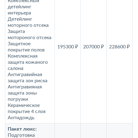
Комплексный
детейлинг
интерьера
Детейлинг
моторного отсека
Защита
мотороного отсека
Защитное
195300 ₽
207000 ₽
228600 ₽
2
покрытие полов
Комплексная
защита кожаного
салона
Антигравийная
защита зон риска
Антигравияная
защита зоны
погрузки
Керамическое
покрытие 4 слоя
Антидождь
Пакет люкс:
Подготовка