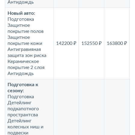
Антидождь
Новый авто:
Подготовка
Защитное
покрытие полов
Защитное
покрытие кожи
142200 ₽
152550 ₽
163800 ₽
1
Антигравияная
защита зон риска
Керамическое
покрытие 2 слоя
Антидождь
Подготовка к
сезону:
Подготовка
Детейлинг
подкапотного
пространтсва
Детейлинг
колесных ниш и
подвески