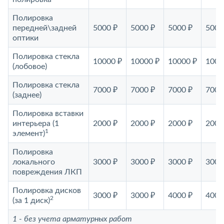
Полировка
передней\задней
5000 ₽
5000 ₽
5000 ₽
5000
оптики
Полировка стекла
10000 ₽
10000 ₽
10000 ₽
1000
(лобовое)
Полировка стекла
7000 ₽
7000 ₽
7000 ₽
7000
(заднее)
Полировка вставки
интерьера (1
2000 ₽
2000 ₽
2000 ₽
2000
1
элемент)
Полировка
локального
3000 ₽
3000 ₽
3000 ₽
3000
повреждения ЛКП
Полировка дисков
3000 ₽
3000 ₽
4000 ₽
4000
2
(за 1 диск)
1 - без учета арматурных работ