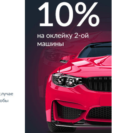
случае
тобы