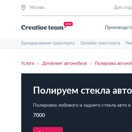
Москва
Для студ
Производст
Брендирование транспорта
Оклейка транспорта
Ре
Услуги
›
Детейлинг автомобиля
›
Полировка автомо
Полируем стекла авт
Полировка лобового и заднего стекла авто в
7000