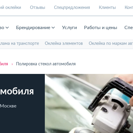
ий оклейки
Отзывы
Спецпредложения
Клиенты
Кон
во
Брендирование
Услуги
Работы и цены
Спе
клама на транспорте
Оклейка элементов
Оклейка по маркам ав
биля
›
Полировка стекол автомобиля
омобиля
 Москве