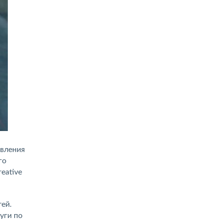
явления
го
eative
ей.
уги по