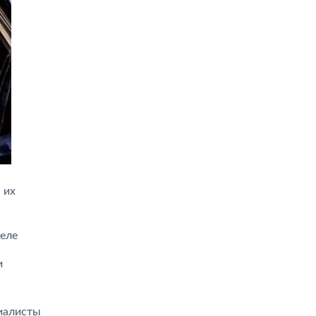
 их
деле
и
циалисты