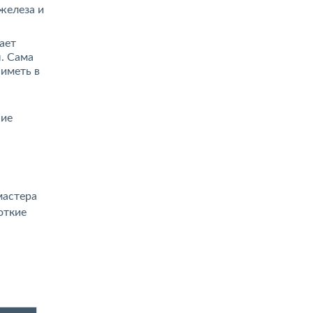
железа и
ает
. Сама
 иметь в
ние
мастера
откие