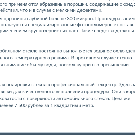
этого применяются абразивные порошки, содержащие оксид 
йствия, что и в случае с мелкими дефектами.
ся царапины глубиной больше 300 микрон. Процедура заним
 Используются специализированные фотополимерные составы
применением крупнозернистых паст. Такие средства должны
мобильном стекле постоянно выполняется водяное охлажде
ьного температурного режима. В противном случае стекло
ся внимание объему воды, поскольку при его превышении
ля полировки стекол в профессиональный техцентр. Здесь 
авыки для качественного выполнения процедуры. Они в кор
оватости с поверхности автомобильного стекла. Цена же
менее 7 500 рублей за 1 квадратный метр.