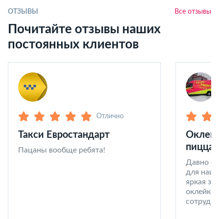
ОТЗЫВЫ
Все отзывы
Почитайте отзывы наших
постоянных клиентов
Отлично
Такси Евростандарт
Оклейк
пицца 
Пацаны вообще ребята!
Давно со
для наши
яркая за
оклейке 
сотрудни