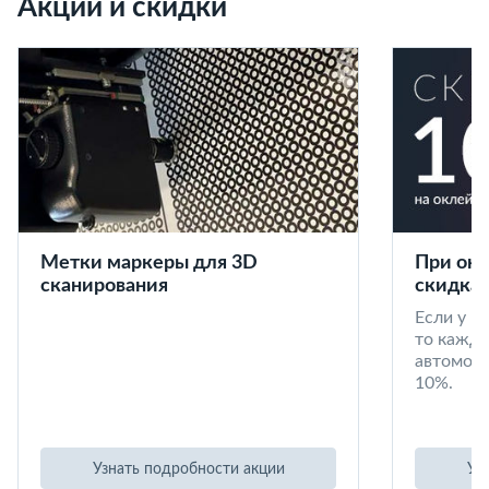
Акции и скидки
Метки маркеры для 3D
При окл
сканирования
скидка 
Если у в
то кажд
автомоби
10%.
Узнать подробности акции
Уз