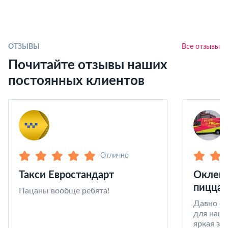
ОТЗЫВЫ
Все отзывы
Почитайте отзывы наших
постоянных клиентов
Отлично
Такси Евростандарт
Оклейк
пицца 
Пацаны вообще ребята!
Давно со
для наши
яркая за