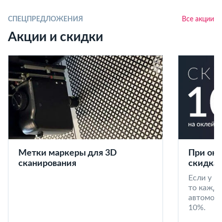
СПЕЦПРЕДЛОЖЕНИЯ
Все акции
Акции и скидки
Метки маркеры для 3D
При окл
сканирования
скидка 
Если у в
то кажд
автомоби
10%.