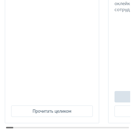
оклейке 
сотрудни
Прочитать целиком