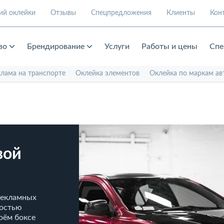
ий оклейки
Отзывы
Спецпредложения
Клиенты
Кон
во
Брендирование
Услуги
Работы и цены
Спе
клама на транспорте
Оклейка элементов
Оклейка по маркам ав
вой
рекламных
ностью
оём боксе