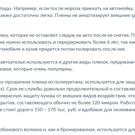
ады. Например, если после мороза приехать на автомойку,
также достаточно легко. Пленка не амортизирует внешние у
у, которая не оставляет следов на авто после ее снятия. 
не нужно использовать и передерживать более 6 лет, так ка
омобиля и кузов придется потом полировать после нее.
 автоателье используются и другие виды пленок, предназн
новая, которые очень популярны.
во-прозрачная пленка из полиуретана, используется для за
х). Срок ее службы довольно продолжительный и составляе
рекрасную защиту кузова от внешних видов воздействия, чт
рытия, составляющего обычно не более 120 микрон. Работ
стоит дорого 150 – 170 тыс. руб. и вдобавок для оклеиван
рбонового волокна и, как и бронированная, используется д