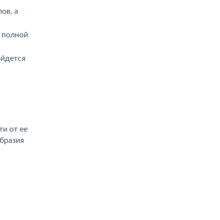
ов, а
е полной
ойдется
и от ее
образия