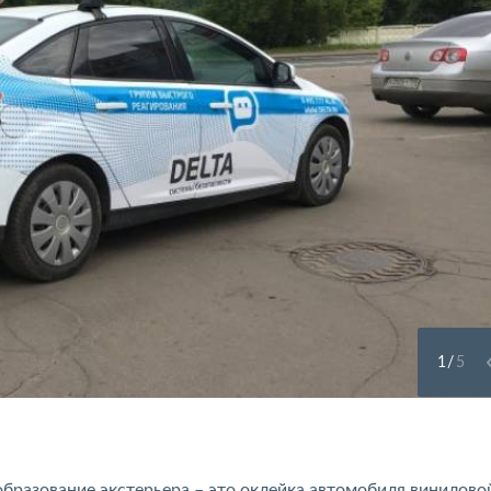
1
/
5
образование экстерьера – это оклейка автомобиля винилово