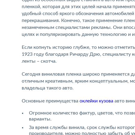
пленкой, которая для этих целей начала применя
удобный способ яркого обозначения автомобилей 
перекрашивания. Конечно, такое применение пленки
незамеченным специалистами рекламы. Они впосл
целях и популяризировать данную технологию и 
Если копнуть историю глубже, то можно отметить,
1923 году благодаря Ричарду Дрю, специалисту 
ленты – скотча.
Сегодня виниловая пленка широко применяется дл
отличным креативным, ярким концептуальным, м
владельца такого авто.
Основные преимущества
оклейки кузова
авто вин
Огромное количество фактур, цветов, что поз
варианты.
За время службы винила, срок службы которого 
производителя, можно полностью забыть об ух