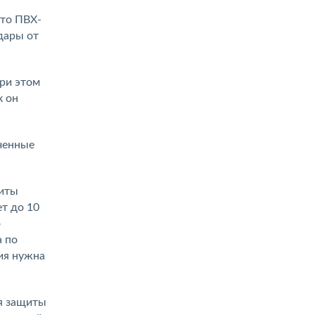
 то ПВХ-
дары от
При этом
к он
аченные
щиты
т до 10
о
а по
ия нужна
ля защиты