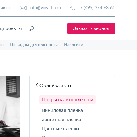
такты
info@vinyl-tm.ru
+7 (495) 374-63-61
цпроекты
Заказать звонок
то
По видам деятельности
Наклейки
Оклейка авто
Покрыть авто пленкой
Виниловая пленка
Защитная пленка
Цветные пленки