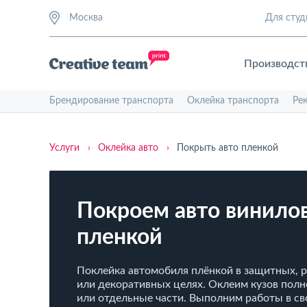
Москва
Для студ
Производст
Брендирование транспорта
Оклейка транспорта
Ре
Услуги
›
Оклейка авто
›
Покрыть авто пленкой
Покроем авто винило
пленкой
Поклейка автомобиля плёнкой в защитных, 
или декоративных целях. Оклеим кузов пол
или отдельные части. Выполним работы в св