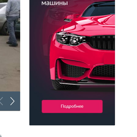
Покрыть volvo авто пленкой
й