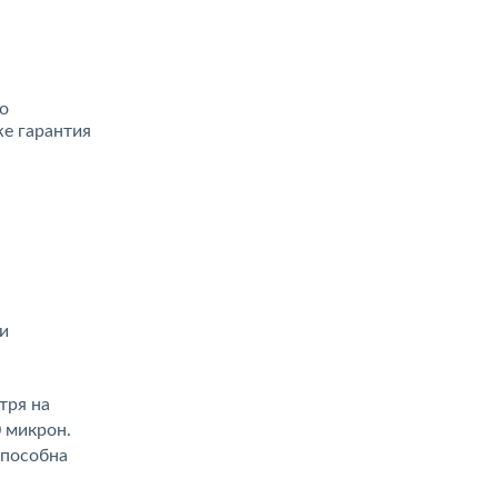
о
же гарантия
и
тря на
 микрон.
способна