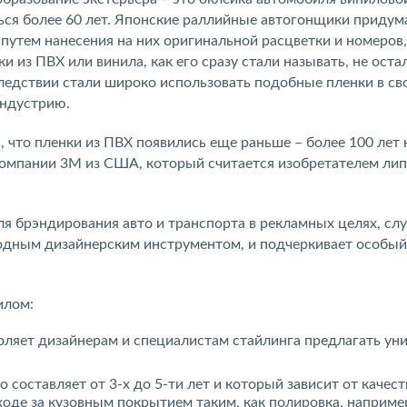
ться более 60 лет. Японские раллийные автогонщики придум
путем нанесения на них оригинальной расцветки и номеров,
 из ПВХ или винила, как его сразу стали называть, не оста
едствии стали широко использовать подобные пленки в св
индустрию.
 что пленки из ПВХ появились еще раньше – более 100 лет 
компании 3М из США, который считается изобретателем ли
я брэндирования авто и транспорта в рекламных целях, сл
одным дизайнерским инструментом, и подчеркивает особы
илом:
воляет дизайнерам и специалистам стайлинга предлагать ун
составляет от 3-х до 5-ти лет и который зависит от качест
оде за кузовным покрытием таким, как полировка, наприме