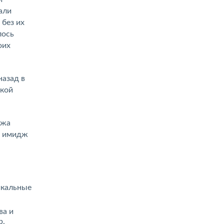
али
 без их
лось
оих
назад в
пкой
ужа
й имидж
икальные
ва и
р.