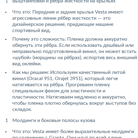
Выштамповки и рёбра жесткости на крыльях
Что это: Передние и задние крылья Vesta имеют
агрессивные линии рёбер жесткости — это
дизайнерское решение, придающее машине
спортивный вид.
Почему это сложность: Пленка должна аккуратно
обернуть эти рёбра. Если использовать дешёвый или
неправильно подготовленный винил, он может встать
«шубой» (морщины на рёбрах), испортив весь внешний
вид оклейки.
Как мы решаем: Используем качественный литой
винил (Oracal 951, Orajet 3951), который легче
натягивается на рёбра. Прогреваем пленку
специальным феном для эластичности и
пластичности. Натягиваем медленно и аккуратно,
чтобы пленка плотно обернулась вокруг выступов без
складок.
Молдинги и боковые полосы кузова
Что это: Vesta имеет более выразительные молдинги
по сравнению с Granta. Они идут по всей длине