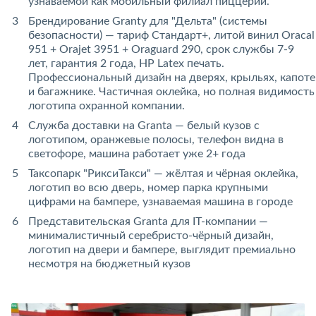
узнаваемой как мобильный филиал пиццерии.
Брендирование Granty для "Дельта" (системы
безопасности) — тариф Стандарт+, литой винил Oracal
951 + Orajet 3951 + Oraguard 290, срок службы 7-9
лет, гарантия 2 года, HP Latex печать.
Профессиональный дизайн на дверях, крыльях, капоте
и багажнике. Частичная оклейка, но полная видимость
логотипа охранной компании.
Служба доставки на Granta — белый кузов с
логотипом, оранжевые полосы, телефон видна в
светофоре, машина работает уже 2+ года
Таксопарк "РиксиТакси" — жёлтая и чёрная оклейка,
логотип во всю дверь, номер парка крупными
цифрами на бампере, узнаваемая машина в городе
Представительская Granta для IT-компании —
минималистичный серебристо-чёрный дизайн,
логотип на двери и бампере, выглядит премиально
несмотря на бюджетный кузов