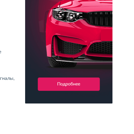
е
игналы,