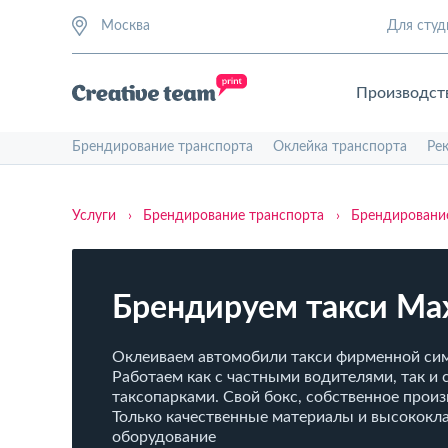
Москва
Для студ
Производст
Брендирование транспорта
Оклейка транспорта
Ре
Услуги
›
Брендирование транспорта
›
Брендировани
Брендируем такси Ma
Оклеиваем автомобили такси фирменной си
Работаем как с частными водителями, так и 
таксопарками. Свой бокс, собственное произ
Только качественные материалы и высококл
оборудование