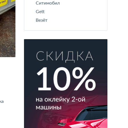
Ситимобил
Gett
Везёт
ка