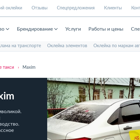
ий оклейки
Отзывы
Спецпредложения
Клиенты
Кон
во
Брендирование
Услуги
Работы и цены
Спе
клама на транспорте
Оклейка элементов
Оклейка по маркам ав
е такси
›
Maxim
xim
мволикой.
с
водство.
ассное