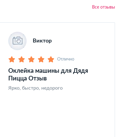
Все отзывы
Виктор
Отлично
Оклейка машины для Дядя
З
Пицца Отзыв
Ч
к
Ярко, быстро, недорого
х
а
т
и
с
з