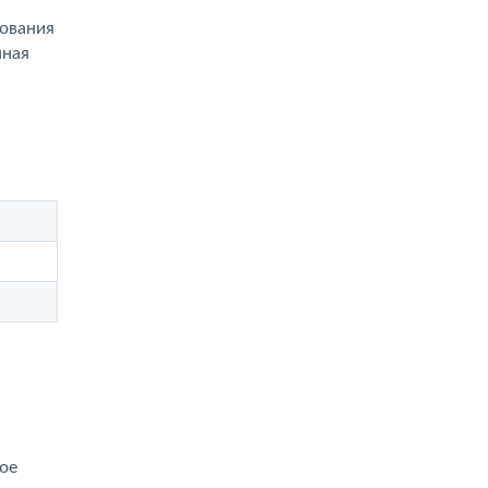
рования
нная
ое